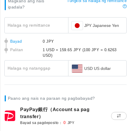
Magkano ang nais
Tungkol sa halaga ng remittance
ipadala?
Halaga ng remittance
JPY Japanese Yen
Bayad
0 JPY
Palitan
1 USD = 159.65 JPY
(100 JPY = 0.6263
USD)
Halaga ng natanggap
USD US dollar
Paano ang nais na paraan ng pagbabayad?
PayPay銀行（Account sa pag
transfer）
Bayad sa pagdeposito：
0
JPY