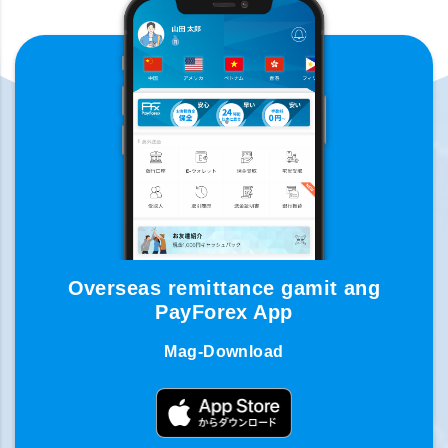
Overseas remittance gamit ang
PayForex App
Mag-Download