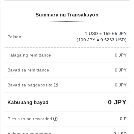
Summary ng Transaksyon
1 USD = 159.65 JPY
Palitan
(100 JPY = 0.6263 USD)
Halaga ng remittance
0
JPY
Bayad sa remittance
0 JPY
Bayad sa pagdeposito
0 JPY
0 JPY
Kabuuang bayad
P coin to be rewarded
0 P
Halaga ng natanggap
0
USD