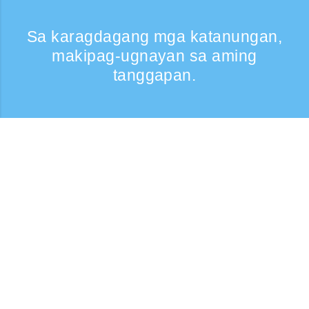
Sa karagdagang mga katanungan,
makipag-ugnayan sa aming
tanggapan.
Kumontak
Support: Weekdays 9:30 -17:30
Toll-free number
0120-808-774
From overseas (※may bayad)