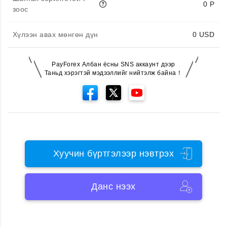
0 P
зоос
Хүлээн авах мөнгөн дүн
0
USD
PayForex Албан ёсны SNS аккаунт дээр
Таньд хэрэгтэй мэдээллийг нийтэлж байна！
Хуучин бүртгэлээр нэвтрэх
Данс нээх