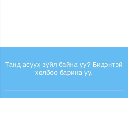
Танд асуух зүйл байна уу? Бидэнтэй
холбоо барина уу.
Лавлагаа
Утасны дуудлага хүлээн авах цаг: Ажлын
өдрүүдэд 9:30 - 17:30