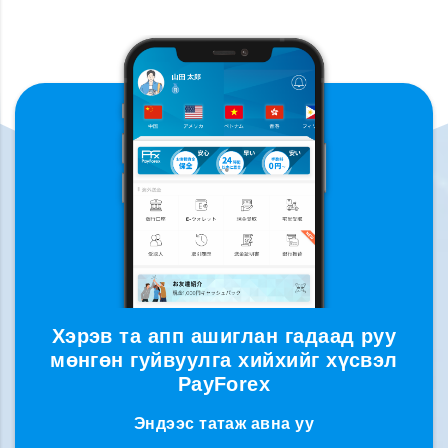
Хэрэв та апп ашиглан гадаад руу
мөнгөн гуйвуулга хийхийг хүсвэл
PayForex
Эндээс татаж авна уу