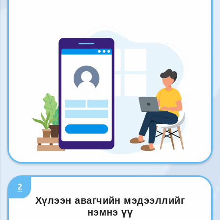
2
Хүлээн авагчийн мэдээллийг
нэмнэ үү