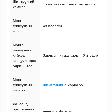
Шилжүүлгийн
1 сая иентэй тэнцэх ам.доллар
хэмжээ
Мөнгөн
гуйвуулгын
Хязгааргүй
тоо
Мөнгөн
гуйвуулага
хийхэд
Зарчмын хувьд ажлын 0-2 өдөр
зарцуулагдах
өдрийн тоо
Мөнгөн
гуйвуулгын
Шимтгэлийг
-с харна уу.
шимтгэл
Дансанд
орох мөнгөн
Ашиглах боломжгүй