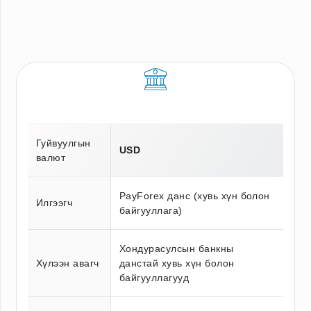
Гуйвуулгын
USD
валют
PayForex данс (хувь хүн болон
Илгээгч
байгууллага)
Хондурасулсын банкны
Хүлээн авагч
данстай хувь хүн болон
байгууллагууд