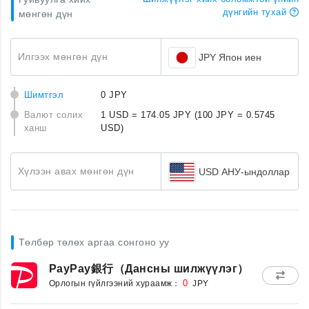
дүнгийн тухай
мөнгөн дүн
Илгээх мөнгөн дүн
JPY Япон иен
Шимтгэл
0 JPY
Валют солих
1 USD = 174.05 JPY
(100 JPY = 0.5745
ханш
USD)
Хүлээн авах мөнгөн дүн
USD АНУ-ындоллар
Төлбөр төлөх аргаа сонгоно уу
PayPay銀行（Дансны шилжүүлэг）
Орлогын гүйлгээний хураамж：
0
JPY