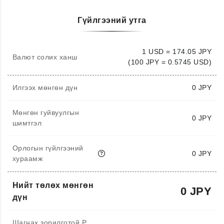
Гүйлгээний утга
1 USD = 174.05 JPY
Валют солих ханш
(100 JPY = 0.5745 USD)
Илгээх мөнгөн дүн
0
JPY
Мөнгөн гуйвуулгын
0 JPY
шимтгэл
Орлогын гүйлгээний
0 JPY
хураамж
Нийт төлөх мөнгөн
0 JPY
дүн
Шагнах зорилготой P