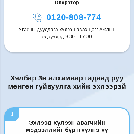
Оператор
0120-808-774
Утасны дуудлага хүлээн авах цаг: Ажлын
өдрүүдэд 9:30 - 17:30
Хялбар 3н алхамаар гадаад руу
мөнгөн гуйвуулга хийж эхлээрэй
1
Эхлээд хүлээн авагчийн
мэдээллийг бүртгүүлнэ үү