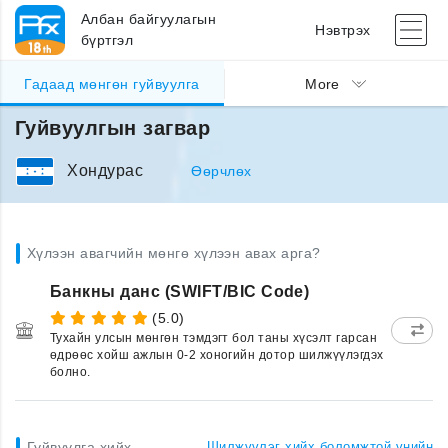
Албан байгуулагын
Нэвтрэх
бүртгэл
Гадаад мөнгөн гуйвуулга
More
Гуйвуулгын загвар
Хондурас
Өөрчлөх
Хүлээн авагчийн мөнгө хүлээн авах арга?
Банкны данс (SWIFT/BIC Code)
(5.0)
Тухайн улсын мөнгөн тэмдэгт бол таны хүсэлт гарсан
өдрөөс хойш ажлын 0-2 хоногийн дотор шилжүүлэгдэх
болно.
Гуйвуулга хийх
Шилжүүлэг хийх боломжтой үнийн