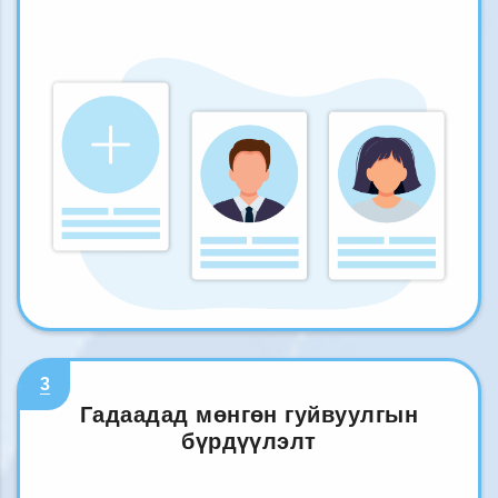
3
Гадаадад мөнгөн гуйвуулгын
бүрдүүлэлт