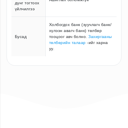
дүнг тогтоох
үйлчилгээ
Холбогдох банк (зуучлагч банк/
хүлээн авагч банк) төлбөр
Бусад
тооцоог авч болно.
Захиргааны
төлбөрийн талаар
-ийг харна
уу.