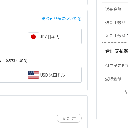
送金金額
送金可能額について
送金手数料
入金手数料
JPY 日本円
合計支払
Y = 0.5734 USD)
付与予定P
USD 米国ドル
受取金額
変更