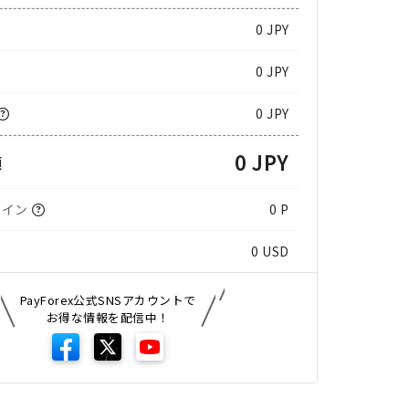
0
JPY
0 JPY
0 JPY
0 JPY
額
コイン
0 P
0
USD
PayForex公式SNSアカウントで
お得な情報を配信中！