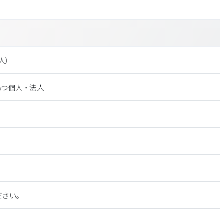
法⼈）
もつ個人・法人
ださい。