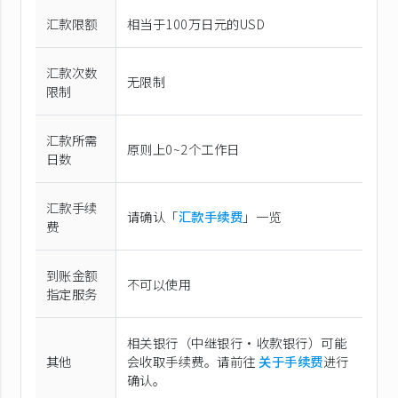
汇款限额
相当于100万日元的USD
汇款次数
无限制
限制
汇款所需
原则上0~2个工作日
日数
汇款手续
请确认「
汇款手续费
」一览
费
到账金额
不可以使用
指定服务
相关银行（中继银行·收款银行）可能
其他
会收取手续费。请前往
关于手续费
进行
确认。