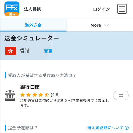
法人提携
ログイン
海外送金
More
送金シミュレーター
香港
変更
受取人が希望する受け取り方法は？
銀行口座
(4.8)
現地通貨はご依頼から原則0〜2営業日後までに着金し
ます。
送金予定額は？
送金可能額について