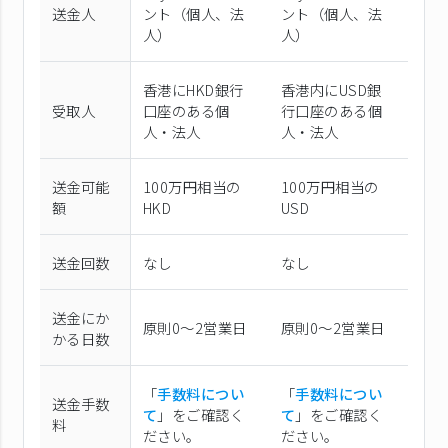
送金人
ント（個⼈、法
ント（個⼈、法
⼈）
⼈）
香港にHKD銀行
香港内にUSD銀
受取人
口座のある個
行口座のある個
人・法人
人・法人
送金可能
100万円相当の
100万円相当の
額
HKD
USD
送金回数
なし
なし
送金にか
原則0〜2営業日
原則0〜2営業日
かる日数
「
手数料につい
「
手数料につい
送金手数
て
」をご確認く
て
」をご確認く
料
ださい。
ださい。