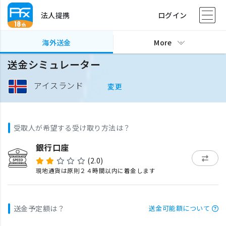
法人提携
ログイン
海外送金
More
送金シミュレーター
アイスランド
変更
受取人が希望する受け取り方法は？
銀行口座
(2.0)
現地通貨は原則２４時間以内に着金します
送金予定額は？
送金可能額について