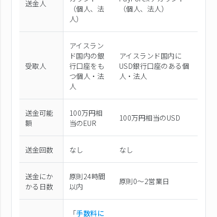
送金人
（個⼈、法
（個⼈、法⼈）
⼈）
アイスラン
ド国内の銀
アイスランド国内に
受取人
行口座をも
USD銀行口座のある個
つ個人・法
人・法人
人
送金可能
100万円相
100万円相当のUSD
額
当のEUR
送金回数
なし
なし
送金にか
原則24時間
原則0〜2営業日
かる日数
以内
「
手数料に