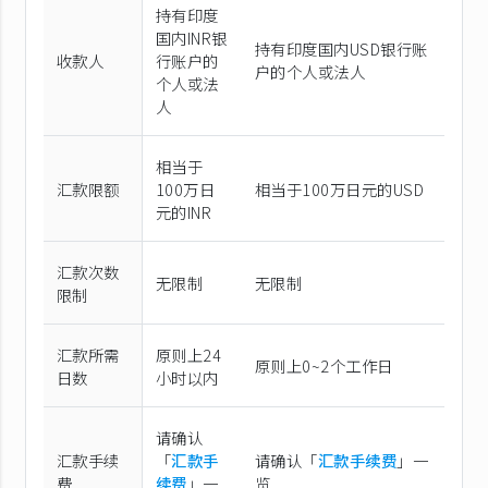
持有印度
国内INR银
持有印度国内USD银行账
收款人
行账户的
户的个人或法人
个人或法
人
相当于
汇款限额
100万日
相当于100万日元的USD
元的INR
汇款次数
无限制
无限制
限制
汇款所需
原则上24
原则上0~2个工作日
日数
小时以内
请确认
汇款手续
「
汇款手
请确认「
汇款手续费
」一
费
续费
」一
览