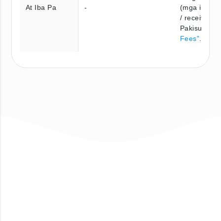
At Iba Pa
-
(mga interm
/ receiving 
Pakisuri ang
Fees"
.