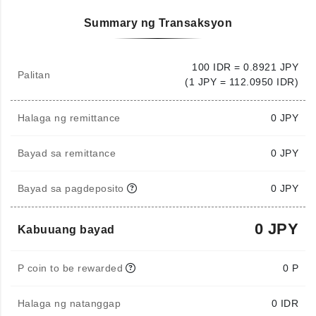
Summary ng Transaksyon
100 IDR = 0.8921 JPY
Palitan
(1 JPY = 112.0950 IDR)
Halaga ng remittance
0
JPY
Bayad sa remittance
0 JPY
Bayad sa pagdeposito
0 JPY
0 JPY
Kabuuang bayad
P coin to be rewarded
0 P
Halaga ng natanggap
0
IDR