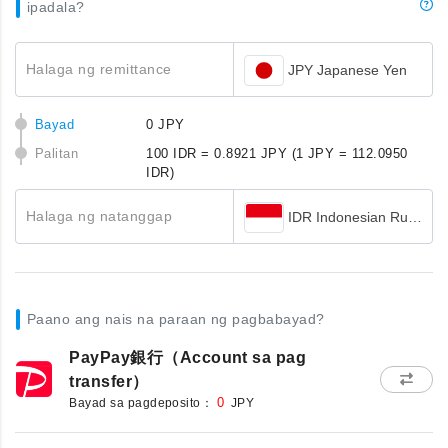
ipadala?
Halaga ng remittance
JPY Japanese Yen
Bayad
0 JPY
Palitan
100 IDR = 0.8921 JPY
(1 JPY = 112.0950
IDR)
Halaga ng natanggap
IDR Indonesian Rupiah
Paano ang nais na paraan ng pagbabayad?
PayPay銀行（Account sa pag
transfer）
Bayad sa pagdeposito：
0
JPY