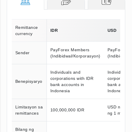
Remittance
IDR
USD
currency
PayForex Members
PayForex M
Sender
(Indibidwal/Korporasyon)
(Indibidwal
Individuals and
Individuals 
corporations with IDR
corporation
Benepisyaryo
bank accounts in
bank accoun
Indonesia
Indonesia
Limitasyon sa
USD na nag
100,000,000 IDR
remittances
ng 1 milyon
Bilang ng