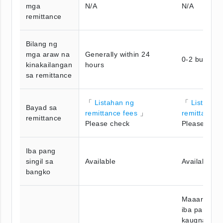
mga
N/A
N/A
remittance
Bilang ng
mga araw na
Generally within 24
0-2 busines
kinakailangan
hours
sa remittance
「
Listahan ng
「
Listahan
Bayad sa
remittance fees
」
remittance 
remittance
Please check
Please chec
Iba pang
singil sa
Available
Available
bangko
Maaaring m
iba pang ba
kaugnay na