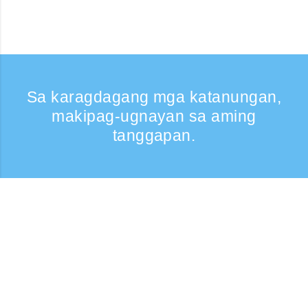
Sa karagdagang mga katanungan,
makipag-ugnayan sa aming
tanggapan.
Kumontak
Support: Weekdays 9:30 -17:30
Toll-free number
0120-808-774