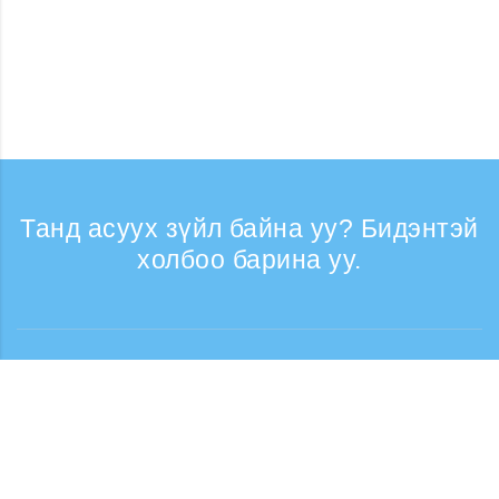
Танд асуух зүйл байна уу? Бидэнтэй
холбоо барина уу.
Лавлагаа
Утасны дуудлага хүлээн авах цаг: Ажлын
өдрүүдэд 9:30 - 17:30