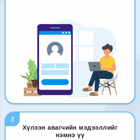
2
Хүлээн авагчийн мэдээллийг
нэмнэ үү