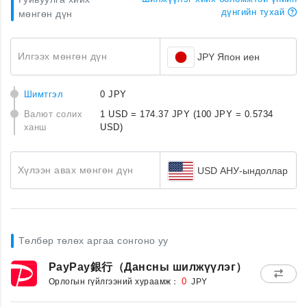
дүнгийн тухай
мөнгөн дүн
Илгээх мөнгөн дүн
JPY Япон иен
Шимтгэл
0 JPY
Валют солих
1 USD = 174.37 JPY
(100 JPY = 0.5734
ханш
USD)
Хүлээн авах мөнгөн дүн
USD АНУ-ындоллар
Төлбөр төлөх аргаа сонгоно уу
PayPay銀行（Дансны шилжүүлэг）
Орлогын гүйлгээний хураамж：
0
JPY