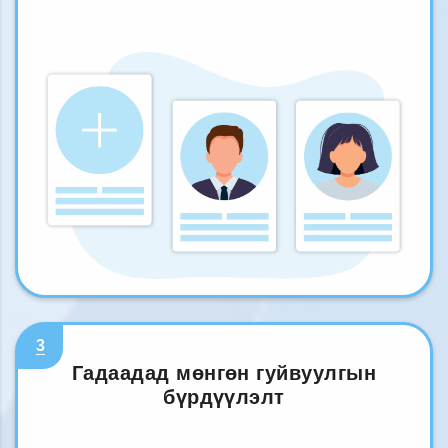
3
Гадаадад мөнгөн гуйвуулгын
бүрдүүлэлт