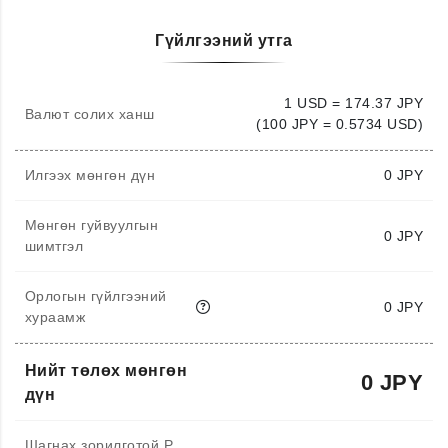
Гүйлгээний утга
1 USD = 174.37 JPY
Валют солих ханш
(100 JPY = 0.5734 USD)
Илгээх мөнгөн дүн
0
JPY
Мөнгөн гуйвуулгын
0 JPY
шимтгэл
Орлогын гүйлгээний
0 JPY
хураамж
Нийт төлөх мөнгөн
0 JPY
дүн
Шагнах зорилготой P