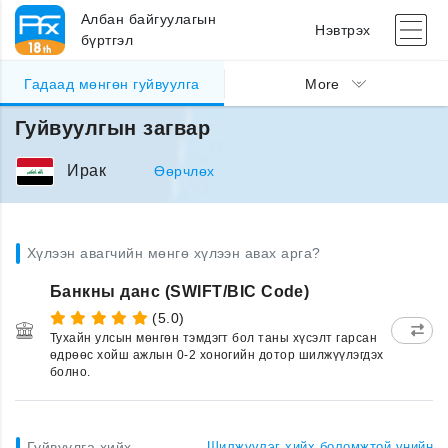
Албан байгуулагын
Нэвтрэх
бүртгэл
Гадаад мөнгөн гуйвуулга
More
Гуйвуулгын загвар
Ирак
Өөрчлөх
Хүлээн авагчийн мөнгө хүлээн авах арга?
Банкны данс (SWIFT/BIC Code)
(5.0)
Тухайн улсын мөнгөн тэмдэгт бол таны хүсэлт гарсан
өдрөөс хойш ажлын 0-2 хоногийн дотор шилжүүлэгдэх
болно.
Гуйвуулга хийх
Шилжүүлэг хийх боломжтой үнийн