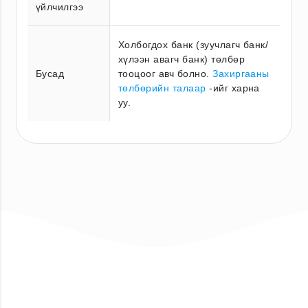
үйлчилгээ
Холбогдох банк (зуучлагч банк/
хүлээн авагч банк) төлбөр
Бусад
тооцоог авч болно.
Захиргааны
төлбөрийн талаар
-ийг харна
уу.