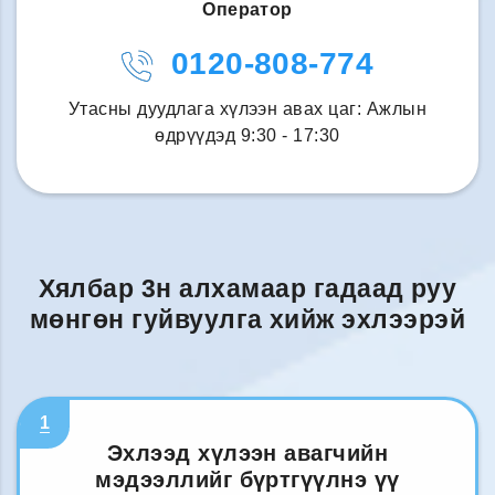
Оператор
0120-808-774
Утасны дуудлага хүлээн авах цаг: Ажлын
өдрүүдэд 9:30 - 17:30
Хялбар 3н алхамаар гадаад руу
мөнгөн гуйвуулга хийж эхлээрэй
1
Эхлээд хүлээн авагчийн
мэдээллийг бүртгүүлнэ үү