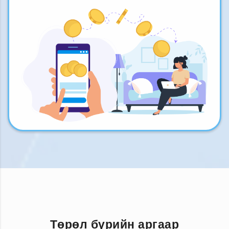
Төрөл бүрийн аргаар