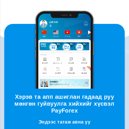
Хэрэв та апп ашиглан гадаад руу
мөнгөн гуйвуулга хийхийг хүсвэл
PayForex
Эндээс татаж авна уу