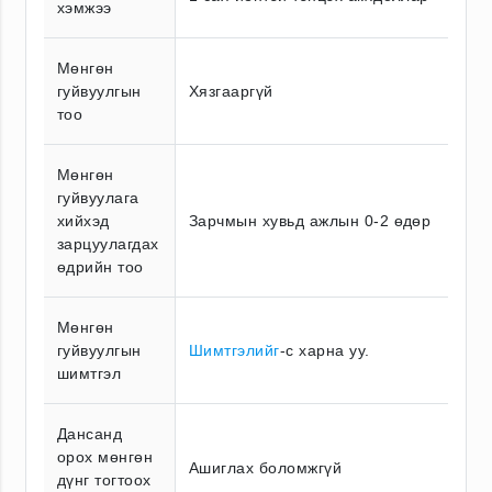
хэмжээ
Мөнгөн
гуйвуулгын
Хязгааргүй
тоо
Мөнгөн
гуйвуулага
хийхэд
Зарчмын хувьд ажлын 0-2 өдөр
зарцуулагдах
өдрийн тоо
Мөнгөн
гуйвуулгын
Шимтгэлийг
-с харна уу.
шимтгэл
Дансанд
орох мөнгөн
Ашиглах боломжгүй
дүнг тогтоох