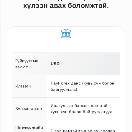
хүлээн авах боломжтой.
Гуйвуулгын
USD
валют
PayForex данс (хувь хүн болон
Илгээгч
байгууллага)
Иракулсын банкны данстай
Хүлээн авагч
хувь хүн болон байгууллагууд
Шилжүүлгийн
1 сая иентэй тэнцэх ам.доллар