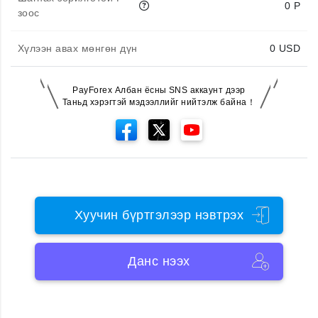
0 P
зоос
Хүлээн авах мөнгөн дүн
0
USD
PayForex Албан ёсны SNS аккаунт дээр
Таньд хэрэгтэй мэдээллийг нийтэлж байна！
Хуучин бүртгэлээр нэвтрэх
Данс нээх