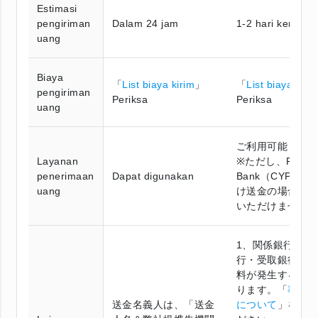
Estimasi
pengiriman
Dalam 24 jam
1-2 hari kerja
uang
Biaya
「
List biaya kirim
」
「
List biaya kiri
pengiriman
Periksa
Periksa
uang
ご利用可能
Layanan
※ただし、FBME
penerimaan
Dapat digunakan
Bank（CYPRU
uang
け送金の場合は
いただけません
1、関係銀行（中
行・受取銀行）
料が発生する場
ります。「
事務
送金名義人は、「送金
について
」をご