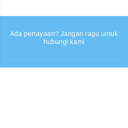
Ada pertayaan? Jangan ragu untuk
hubungi kami
Bantuan
Layanan Telepon, Hari kerja 9:30 - 17:30
Panggilan gratis
0120-808-774