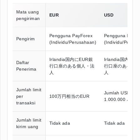
Mata uang
EUR
USD
pengiriman
Pengguna PayForex
Pengguna PayFo
Pengirim
(Individu/Perusahaan)
(Individu/Perusa
Irlandia国内にEUR銀
Irlandia国内にU
Daftar
行口座のある個人・法
行口座のある個
Penerima
人
人
Jumlah limit
Jumlah USD set
per
100万円相当のEUR
1.000.000 JPY
transaksi
Jumlah limit
Tidak ada
Tidak ada
kirim uang