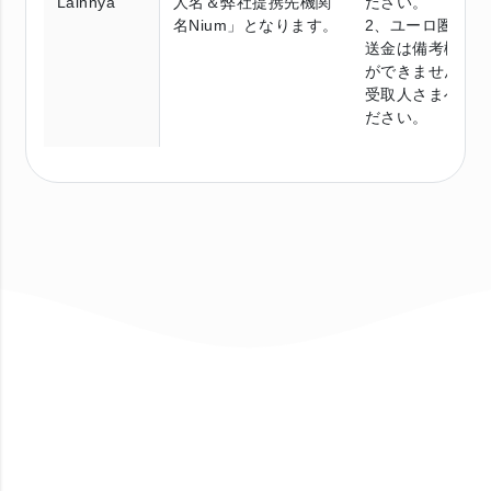
Lainnya
人名＆弊社提携先機関
ださい。
名Nium」となります。
2、ユーロ圏スピ
送金は備考欄へ
ができません。
受取人さまへご
ださい。