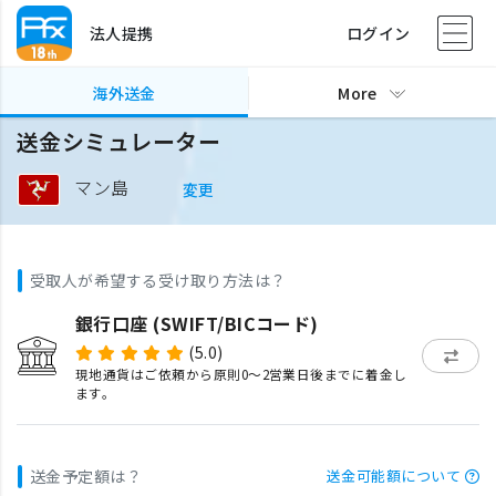
法人提携
ログイン
海外送金
More
送金シミュレーター
マン島
変更
受取人が希望する受け取り方法は？
銀行口座 (SWIFT/BICコード)
(5.0)
現地通貨はご依頼から原則0〜2営業日後までに着金し
ます。
送金予定額は？
送金可能額について