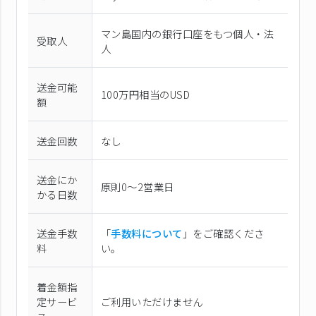
マン島国内の銀行口座をもつ個人・法
受取人
人
送金可能
100万円相当のUSD
額
送金回数
なし
送金にか
原則0〜2営業日
かる日数
送金手数
「
手数料について
」をご確認くださ
料
い。
着金額指
定サービ
ご利用いただけません