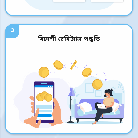
3
বিদেশী রেমিট্যান্স পদ্ধতি