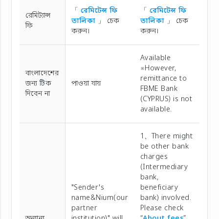
「
রেমিটেন্স ফি
「
রেমিটেন্স ফি
রেমিট্যান্স
তালিকা
」 চেক
তালিকা
」 চেক
ফি
করুন।
করুন।
Available
※However,
বাংলাদেশের
remittance to
জন্য টিক
পাওয়া যায়
FBME Bank
দিবেন না
(CYPRUS) is not
available.
1、There might
be other bank
charges
(Intermediary
bank,
"Sender's
beneficiary
name&Nium(our
bank) involved.
partner
Please check
অন্যান্য
institution)" will
“
About fees
”