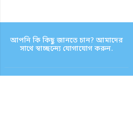
আপনি কি কিছু জানতে চান? আমাদের
সাথে স্বাচ্ছন্দ্যে যোগাযোগ করুন.
যোগাযোগ
সাপোর্ট টাইম সপ্তাহের দিন 9:30 - 17:30
টোল ফ্রি নম্বর
0120-808-774