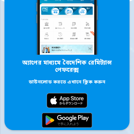
অ্যাপের মাধ্যমে বৈদেশিক রেমিট্যান্স
পেফরেক্স
ডাউনলোড করতে এখানে ক্লিক করুন