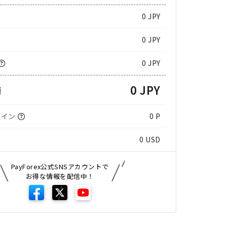
0
JPY
0 JPY
0 JPY
0 JPY
額
コイン
0 P
0
USD
PayForex公式SNSアカウントで
お得な情報を配信中！