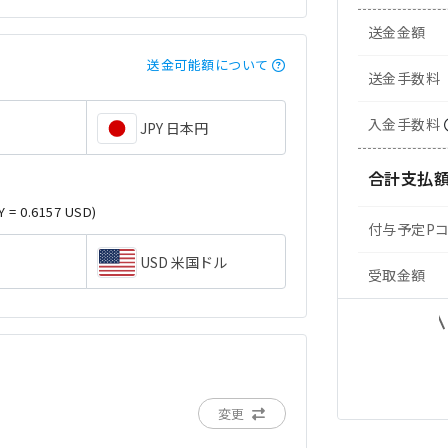
送金金額
送金可能額について
送金手数料
入金手数料
JPY 日本円
合計支払
Y = 0.6157 USD)
付与予定P
USD 米国ドル
受取金額
変更