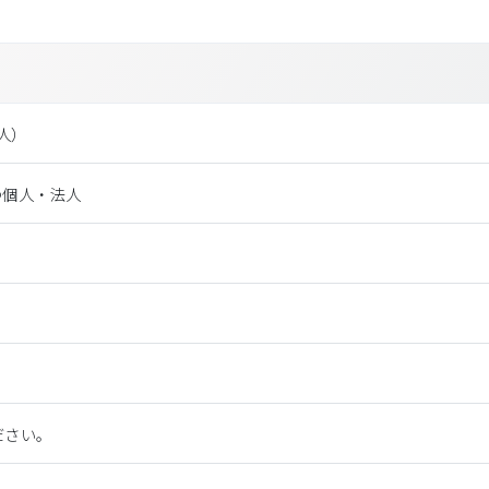
法⼈）
つ個人・法人
ださい。