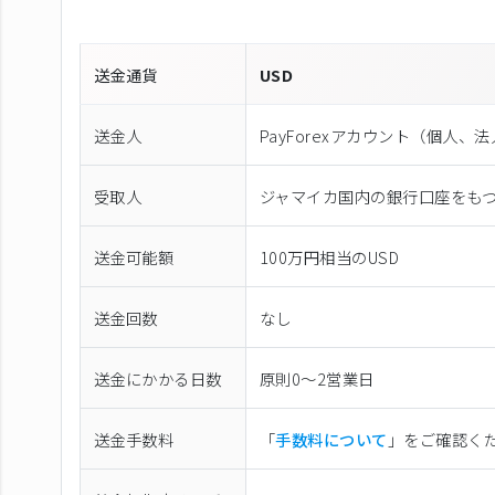
送金通貨
USD
送金人
PayForexアカウント（個⼈、
受取人
ジャマイカ国内の銀行口座をも
送金可能額
100万円相当のUSD
送金回数
なし
送金にかかる日数
原則0〜2営業日
送金手数料
「
手数料について
」をご確認く