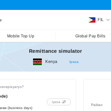
FIL
ip
Mobile Top Up
Global Pay Bills
Remittance simulator
Kenya
Ipasa
benepisyaryo?
ode)
Ipasa
Palitan
araw (business days)