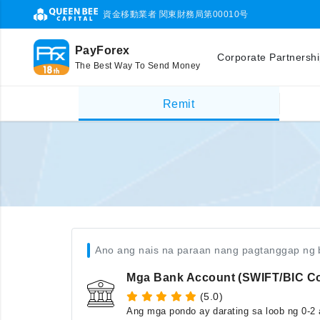
資金移動業者 関東財務局第00010号
PayForex
Corporate Partnersh
The Best Way To Send Money
Remit
Ano ang nais na paraan nang pagtanggap ng 
Mga Bank Account (SWIFT/BIC C
(5.0)
Ang mga pondo ay darating sa loob ng 0-2 