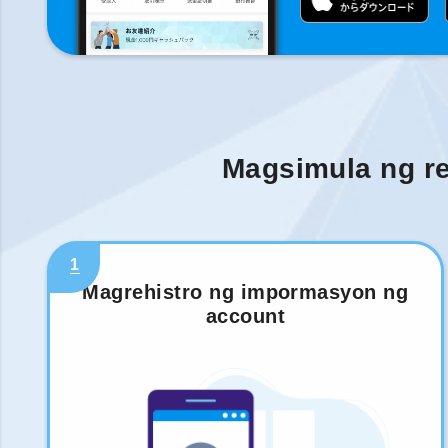
Magsimula ng re
1
Magrehistro ng impormasyon ng
account