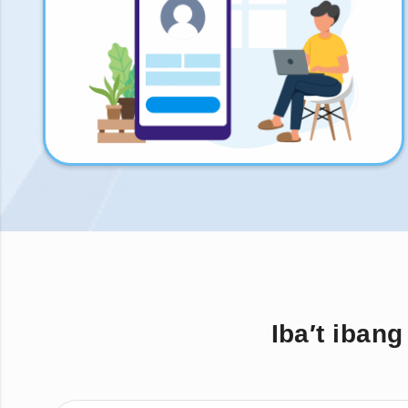
Iba′t iban