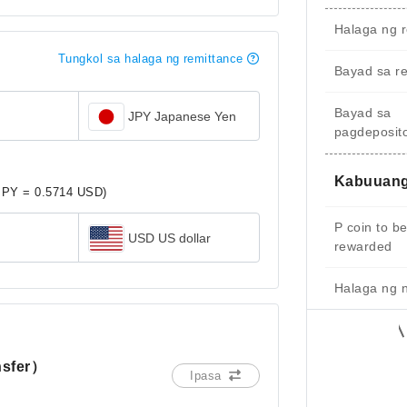
Halaga ng r
Tungkol sa halaga ng remittance
Bayad sa r
Bayad sa
JPY Japanese Yen
pagdeposit
Kabuuang
JPY = 0.5714 USD)
P coin to b
USD US dollar
rewarded
Halaga ng 
nsfer）
Ipasa