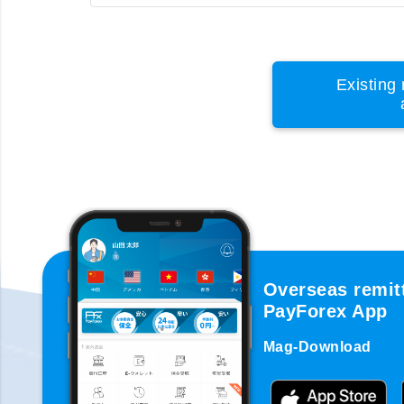
Existing 
Overseas remit
PayForex App
Mag-Download