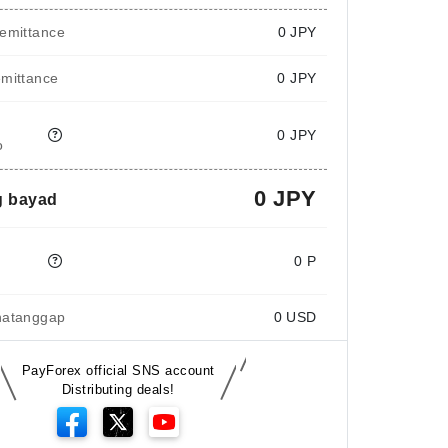
emittance
0
JPY
emittance
0 JPY
0 JPY
o
0 JPY
 bayad
e
0 P
natanggap
0
USD
PayForex official SNS account
Distributing deals!