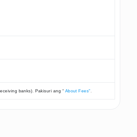
ceiving banks). Pakisuri ang “
About Fees"
.