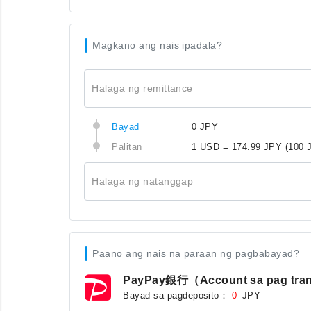
Magkano ang nais ipadala?
Halaga ng remittance
Bayad
0 JPY
Palitan
1 USD = 174.99 JPY
(100 
Halaga ng natanggap
Paano ang nais na paraan ng pagbabayad?
PayPay銀行（Account sa pag tra
Bayad sa pagdeposito：
JPY
0