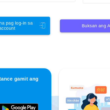
na pag log-in sa
Buksan ang A
account
tance gamit ang