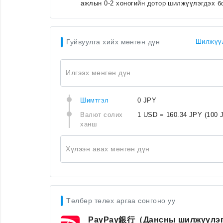
ажлын 0-2 хоногийн дотор шилжүүлэгдэх б
Гуйвуулга хийх мөнгөн дүн
Шилжүүл
Илгээх мөнгөн дүн
Шимтгэл
0 JPY
Валют солих
1 USD = 160.34 JPY
(100 
ханш
Хүлээн авах мөнгөн дүн
Төлбөр төлөх аргаа сонгоно уу
PayPay銀行（Дансны шилжүүлэ