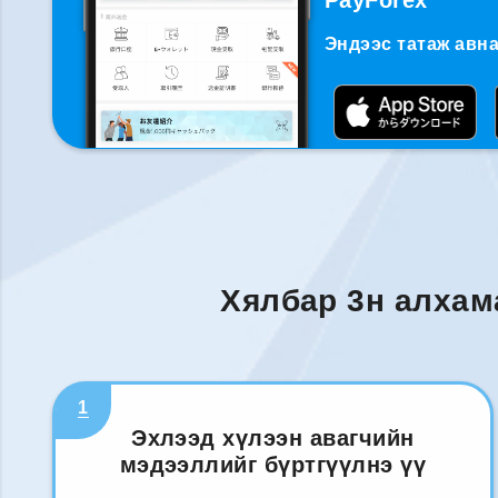
PayForex
Эндээс татаж авна
Хялбар 3н алхам
1
Эхлээд хүлээн авагчийн
мэдээллийг бүртгүүлнэ үү