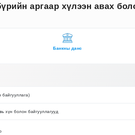
бүрийн аргаар хүлээн авах бол
Банкны данс
н байгууллага)
вь хүн болон байгууллагууд
р