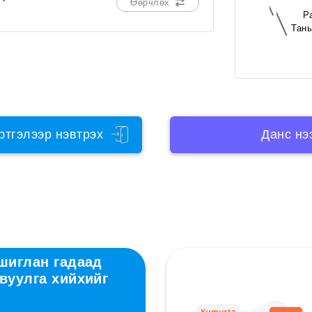
Өөрчлөх
P
Тань
ртгэлээр нэвтрэх
Данс нэ
ашиглан гадаад
вуулга хийхийг