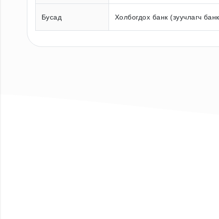
Бусад
Холбогдох банк (зуучлагч бан