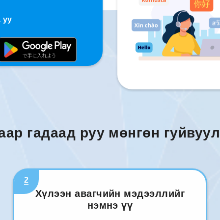
 уу
аар гадаад руу мөнгөн гуйвуул
2
Хүлээн авагчийн мэдээллийг
нэмнэ үү