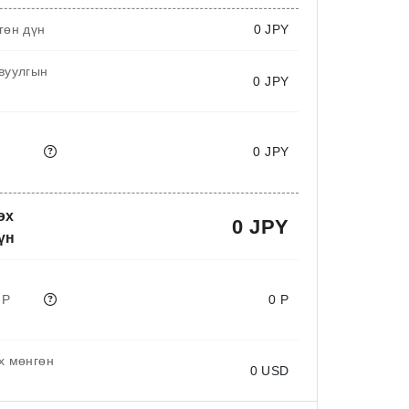
гөн дүн
0
JPY
вуулгын
0 JPY
0 JPY
өх
0 JPY
үн
 P
0 P
х мөнгөн
0
USD