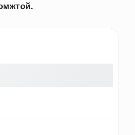
омжтой.