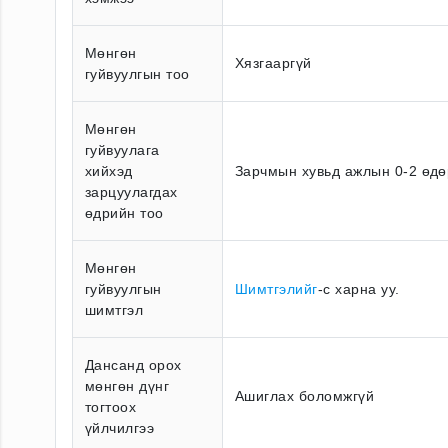
Мөнгөн
Хязгааргүй
гуйвуулгын тоо
Мөнгөн
гуйвуулага
хийхэд
Зарчмын хувьд ажлын 0-2 өдө
зарцуулагдах
өдрийн тоо
Мөнгөн
гуйвуулгын
Шимтгэлийг
-с харна уу.
шимтгэл
Дансанд орох
мөнгөн дүнг
Ашиглах боломжгүй
тогтоох
үйлчилгээ