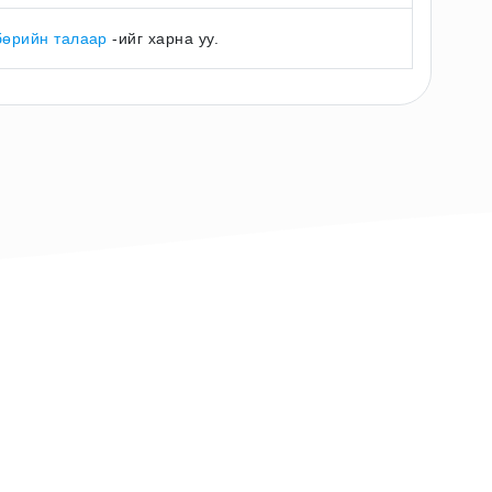
бөрийн талаар
-ийг харна уу.