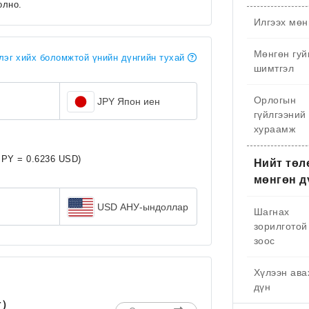
олно.
Илгээх мөн
Мөнгөн гуй
эг хийх боломжтой үнийн дүнгийн тухай
шимтгэл
Орлогын
JPY Япон иен
гүйлгээний
хураамж
JPY = 0.6236 USD)
Нийт төл
мөнгөн д
USD АНУ-ындоллар
Шагнах
зорилготой
зоос
Хүлээн ава
дүн
г）