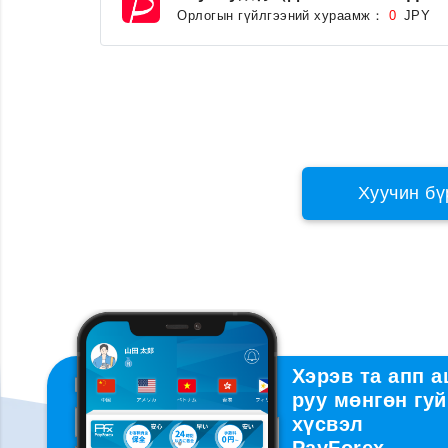
Орлогын гүйлгээний хураамж：
JPY
0
Хуучин бү
Хэрэв та апп 
руу мөнгөн гуй
хүсвэл