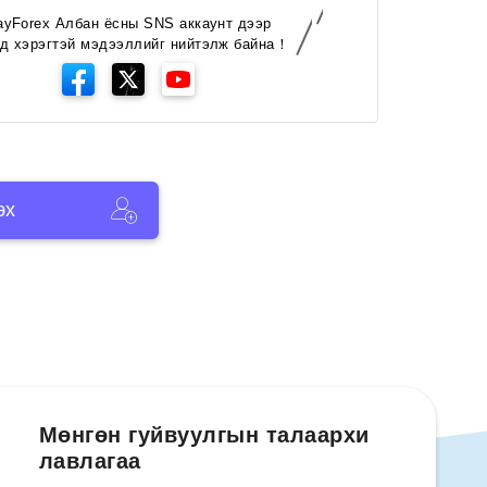
ayForex Албан ёсны SNS аккаунт дээр
д хэрэгтэй мэдээллийг нийтэлж байна！
эх
Мөнгөн гуйвуулгын талаархи
лавлагаа