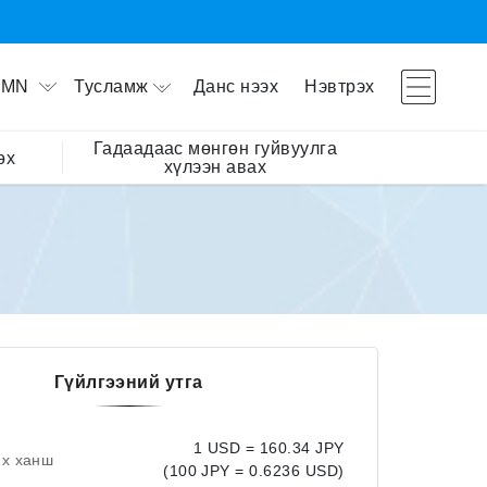
Тусламж
Данс нээх
Нэвтрэх
MN
Гадаадаас мөнгөн гуйвуулга
өх
хүлээн авах
Гүйлгээний утга
1 USD = 160.34 JPY
их ханш
(100 JPY = 0.6236 USD)