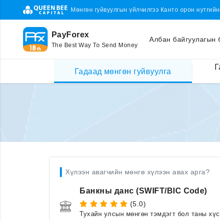
Мөнгөн гуйвуулгын үйлчилгээ Канто орон нутгий
PayForex
Албан байгуулагын 
The Best Way To Send Money
Г
Гадаад мөнгөн гуйвуулга
Хүлээн авагчийн мөнгө хүлээн авах арга?
Банкны данс (SWIFT/BIC Code)
(5.0)
Тухайн улсын мөнгөн тэмдэгт бол таны хү