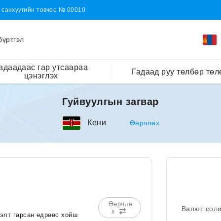
н санхүүгийн товчоо № 00010
бүртгэл
адаадаас гар утсаараа
Гадаад руу төлбөр төл
цэнэглэх
Гуйвуулгын загвар
Кени
Өөрчлөх
Өөрчлө
Валют сол
х
сэлт гарсан өдрөөс хойш