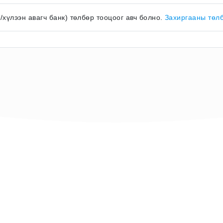
к/хүлээн авагч банк) төлбөр тооцоог авч болно.
Захиргааны төл