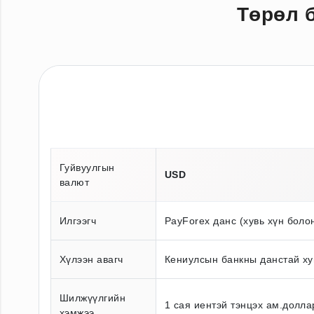
Төрөл 
Гуйвуулгын
USD
валют
Илгээгч
PayForex данс (хувь хүн боло
Хүлээн авагч
Кениулсын банкны данстай ху
Шилжүүлгийн
1 сая иентэй тэнцэх ам.долла
хэмжээ