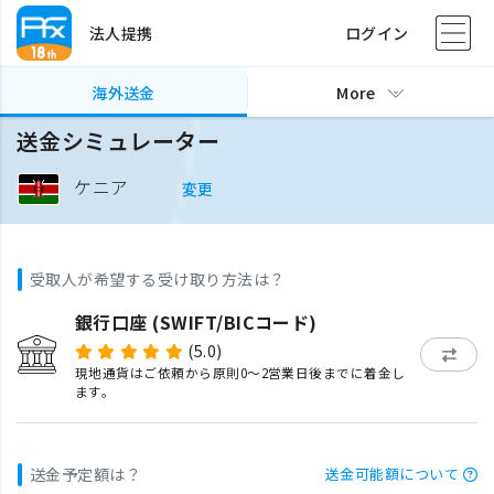
法人提携
ログイン
海外送金
More
送金シミュレーター
ケニア
変更
受取人が希望する受け取り方法は？
銀行口座 (SWIFT/BICコード)
(5.0)
現地通貨はご依頼から原則0〜2営業日後までに着金し
ます。
送金予定額は？
送金可能額について