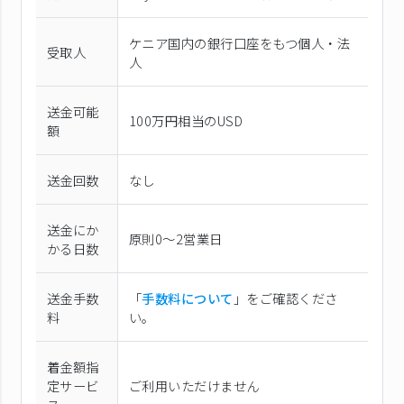
ケニア国内の銀行口座をもつ個人・法
受取人
人
送金可能
100万円相当のUSD
額
送金回数
なし
送金にか
原則0〜2営業日
かる日数
送金手数
「
手数料について
」をご確認くださ
料
い。
着金額指
定サービ
ご利用いただけません