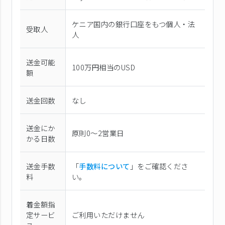
ケニア国内の銀行口座をもつ個人・法
受取人
人
送金可能
100万円相当のUSD
額
送金回数
なし
送金にか
原則0〜2営業日
かる日数
送金手数
「
手数料について
」をご確認くださ
料
い。
着金額指
定サービ
ご利用いただけません