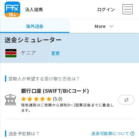
法人提携
ログイン
海外送金
More
送金シミュレーター
ケニア
変更
受取人が希望する受け取り方法は？
銀行口座 (SWIFT/BICコード)
(5.0)
現地通貨はご依頼から原則0〜2営業日後までに着金し
ます。
送金予定額は？
送金可能額について