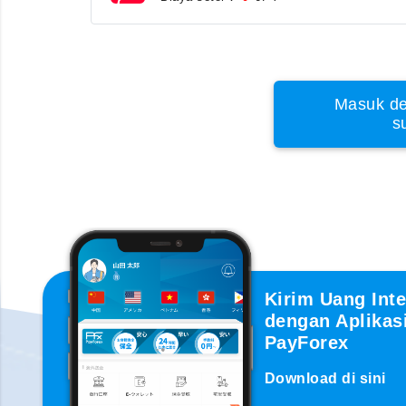
Masuk de
s
Kirim Uang Inte
dengan Aplikas
PayForex
Download di sini