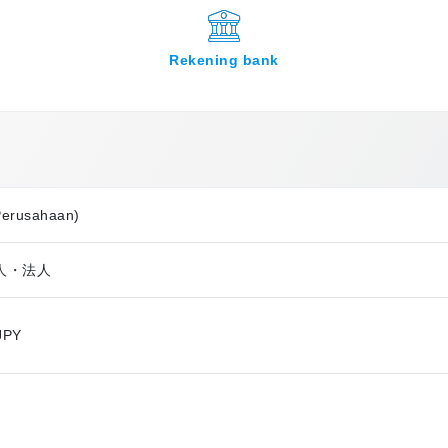
Rekening bank
Perusahaan)
個人・法人
JPY