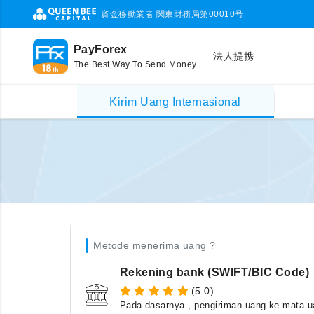
資金移動業者 関東財務局第00010号
PayForex
法人提携
The Best Way To Send Money
Kirim Uang Internasional
Metode menerima uang ?
Rekening bank (SWIFT/BIC Code)
(5.0)
Pada dasarnya , pengiriman uang ke mata ua