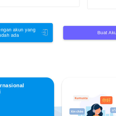
ngan akun yang
Buat Ak
udah ada
rnasional
i