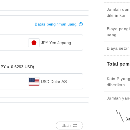
Jumlah uan
dikirimkan
Batas pengiriman uang.
Biaya peng
uang
JPY Yen Jepang
Biaya setor
Total pe
JPY = 0.6263 USD)
Koin P yan
USD Dolar AS
diberikan
Jumlah yang
Ba
Ubah