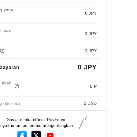
g yang
0
JPY
iriman
0 JPY
0 JPY
0 JPY
mbayaran
g akan
0 P
 diterima
0
USD
Sosial media official PayForex
nyak informasi promo menguntungkan！