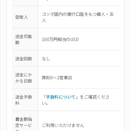
コソボ国内の銀行口座をもつ個人・法
受取人
人
送金可能
100万円相当のUSD
額
送金回数
なし
送金にか
原則0〜2営業日
かる日数
送金手数
「
手数料について
」をご確認くださ
料
い。
着金額指
定サービ
ご利用いただけません