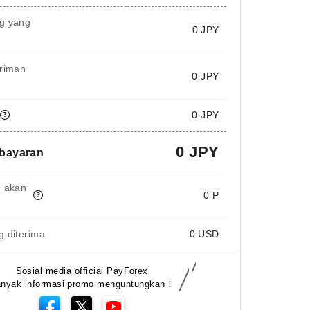
g yang
0
JPY
iriman
0 JPY
0 JPY
0 JPY
mbayaran
g akan
0 P
 diterima
0
USD
Sosial media official PayForex
nyak informasi promo menguntungkan！