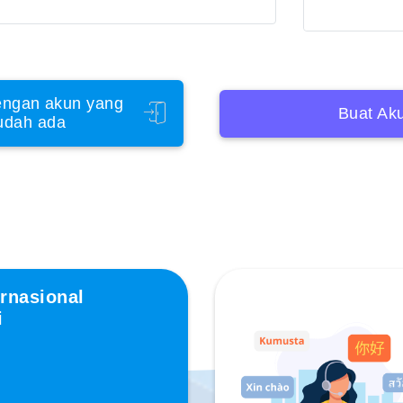
ngan akun yang
Buat Ak
udah ada
rnasional
i