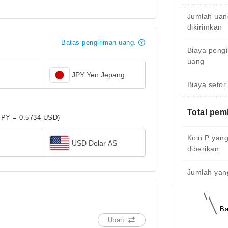
Jumlah uan
dikirimkan
Batas pengiriman uang.
Biaya peng
uang
JPY Yen Jepang
Biaya setor
Total pe
JPY = 0.5734 USD)
Koin P yan
USD Dolar AS
diberikan
Jumlah yang
Ba
Ubah