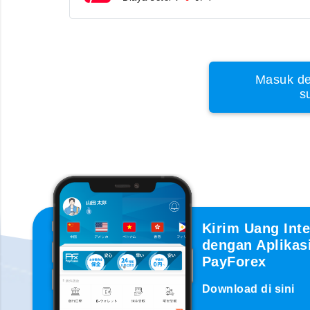
Masuk de
s
Kirim Uang Inte
dengan Aplikas
PayForex
Download di sini