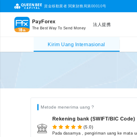
資金移動業者 関東財務局第00010号
PayForex
法人提携
The Best Way To Send Money
Kirim Uang Internasional
Metode menerima uang ?
Rekening bank (SWIFT/BIC Code)
(5.0)
Pada dasarnya , pengiriman uang ke mata ua