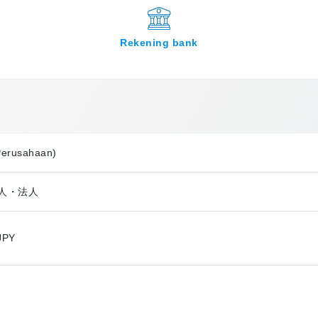
Rekening bank
Perusahaan)
個人・法人
JPY