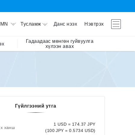
Тусламж
Данс нээх
Нэвтрэх
MN
Гадаадаас мөнгөн гуйвуулга
өх
хүлээн авах
Гүйлгээний утга
1 USD = 174.37 JPY
их ханш
(100 JPY = 0.5734 USD)