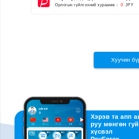
Орлогын гүйлгээний хураамж：
JPY
0
Хуучин бү
Хэрэв та апп 
руу мөнгөн гуй
хүсвэл