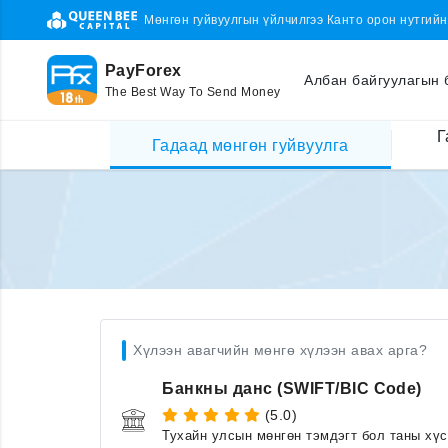
Мөнгөн гуйвуулгын үйлчилгээ Канто орон нутгий
PayForex
Албан байгуулагын 
The Best Way To Send Money
Г
Гадаад мөнгөн гуйвуулга
Хүлээн авагчийн мөнгө хүлээн авах арга?
Банкны данс (SWIFT/BIC Code)
(5.0)
Тухайн улсын мөнгөн тэмдэгт бол таны хү