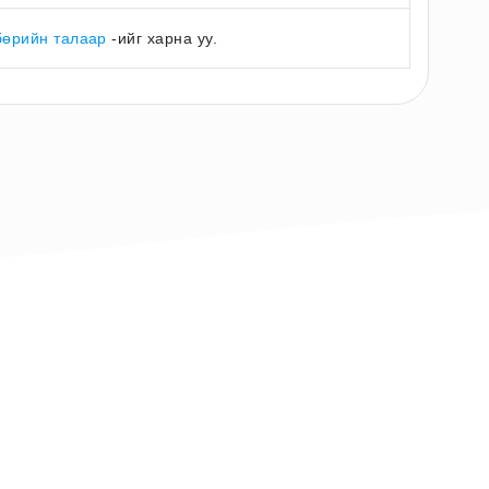
бөрийн талаар
-ийг харна уу.