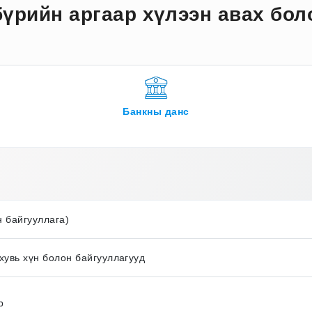
бүрийн аргаар хүлээн авах бол
Банкны данс
н байгууллага)
хувь хүн болон байгууллагууд
р