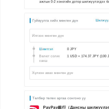
ажлын 0-2 хоногийн дотор шилжүүлэгдэх б
Гуйвуулга хийх мөнгөн дүн
Шилжүүл
Илгээх мөнгөн дүн
Шимтгэл
0 JPY
Валют солих
1 USD = 174.37 JPY
(100 
ханш
Хүлээн авах мөнгөн дүн
Төлбөр төлөх аргаа сонгоно уу
PayPay銀行（Дансны шилжүүлэ