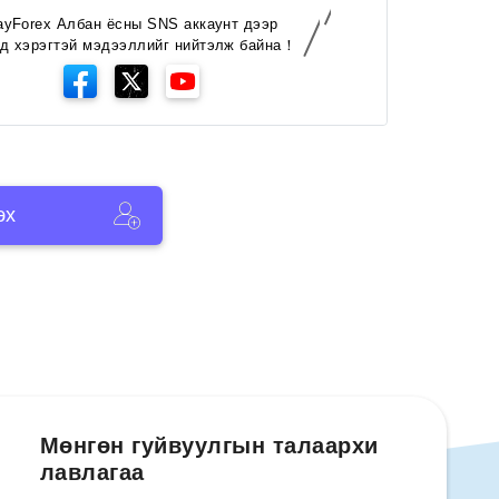
ayForex Албан ёсны SNS аккаунт дээр
д хэрэгтэй мэдээллийг нийтэлж байна！
эх
Мөнгөн гуйвуулгын талаархи
лавлагаа