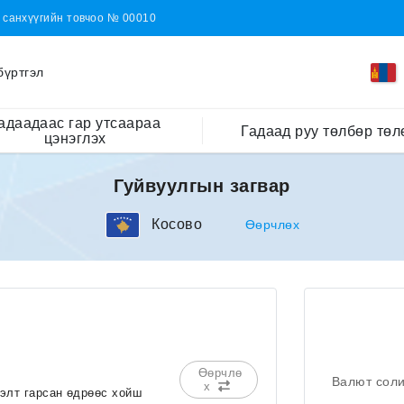
н санхүүгийн товчоо № 00010
бүртгэл
адаадаас гар утсаараа
Гадаад руу төлбөр төл
цэнэглэх
Гуйвуулгын загвар
Косово
Өөрчлөх
Өөрчлө
Валют сол
х
сэлт гарсан өдрөөс хойш