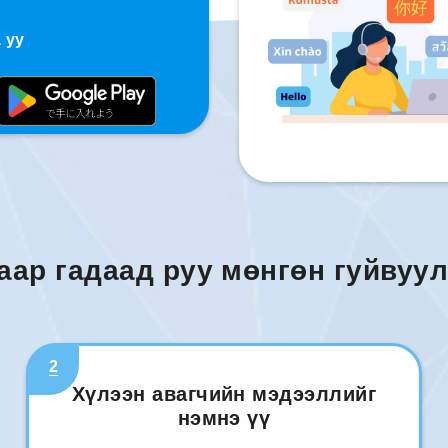
 уу
аар гадаад руу мөнгөн гуйвуул
2
Хүлээн авагчийн мэдээллийг
нэмнэ үү