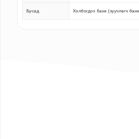
Бусад
Холбогдох банк (зуучлагч бан