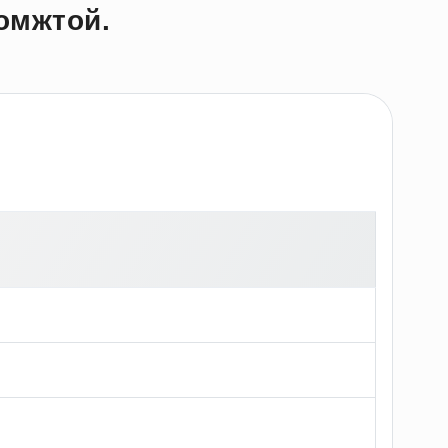
омжтой.