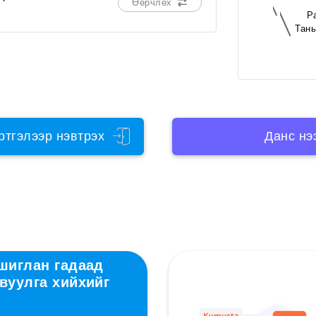
Өөрчлөх
P
Тань
ртгэлээр нэвтрэх
Данс нэ
ашиглан гадаад
вуулга хийхийг