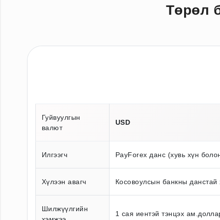
Төрөл 
Гуйвуулгын
USD
валют
Илгээгч
PayForex данс (хувь хүн боло
Хүлээн авагч
Косовоулсын банкны данстай 
Шилжүүлгийн
1 сая иентэй тэнцэх ам.долла
хэмжээ