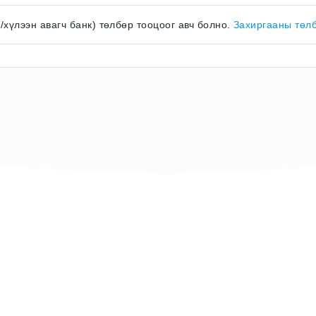
к/хүлээн авагч банк) төлбөр тооцоог авч болно.
Захиргааны төл