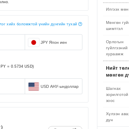
олно.
Илгээх мөн
Мөнгөн гуй
эг хийх боломжтой үнийн дүнгийн тухай
шимтгэл
Орлогын
JPY Япон иен
гүйлгээний
хураамж
JPY = 0.5734 USD)
Нийт төл
мөнгөн д
USD АНУ-ындоллар
Шагнах
зорилготой
зоос
Хүлээн ава
дүн
г）