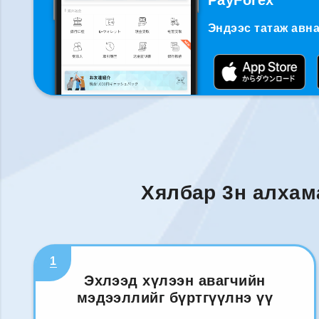
PayForex
Эндээс татаж авна
Хялбар 3н алхам
1
Эхлээд хүлээн авагчийн
мэдээллийг бүртгүүлнэ үү