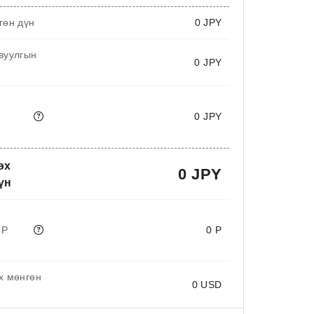
гөн дүн
0
JPY
вуулгын
0 JPY
0 JPY
өх
0 JPY
үн
 P
0 P
х мөнгөн
0
USD