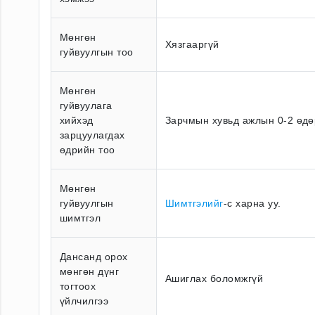
Мөнгөн
Хязгааргүй
гуйвуулгын тоо
Мөнгөн
гуйвуулага
хийхэд
Зарчмын хувьд ажлын 0-2 өдө
зарцуулагдах
өдрийн тоо
Мөнгөн
гуйвуулгын
Шимтгэлийг
-с харна уу.
шимтгэл
Дансанд орох
мөнгөн дүнг
Ашиглах боломжгүй
тогтоох
үйлчилгээ