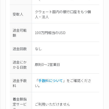
クウェート国内の銀行口座をもつ個
受取人
人・法人
送金可能
100万円相当のUSD
額
送金回数
なし
送金にか
原則0〜2営業日
かる日数
送金手数
「
手数料について
」をご確認くださ
料
い。
着金額指
定サービ
ご利用いただけません