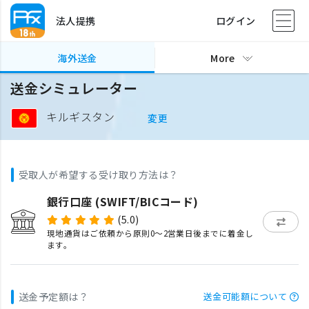
法人提携
ログイン
海外送金
More
送金シミュレーター
キルギスタン
変更
受取人が希望する受け取り方法は？
銀行口座 (SWIFT/BICコード)
(5.0)
現地通貨はご依頼から原則0〜2営業日後までに着金し
ます。
送金予定額は？
送金可能額について