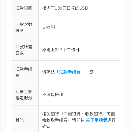
汇款限额
相当于100万日元的USD
汇款次数
无限制
限制
汇款所需
原则上0~2个工作日
日数
汇款手续
请确认「
汇款手续费
」一览
费
到账金额
不可以使用
指定服务
相关银行（中继银行·收款银行）可能
其他
会收取手续费。请前往
关于手续费
进行
确认。