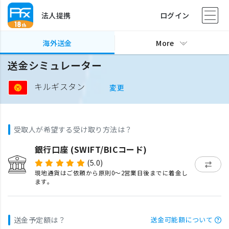
法人提携
ログイン
海外送金
More
送金シミュレーター
キルギスタン
変更
受取人が希望する受け取り方法は？
銀行口座 (SWIFT/BICコード)
(5.0)
現地通貨はご依頼から原則0〜2営業日後までに着金し
ます。
送金予定額は？
送金可能額について