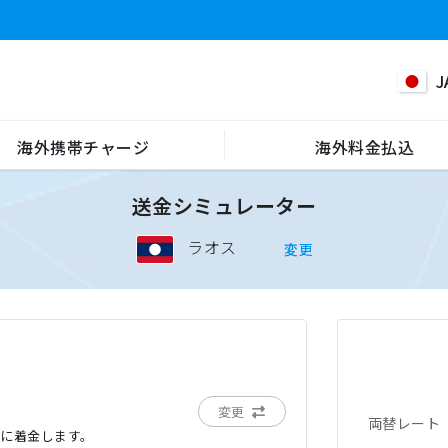
J
海外携帯チャージ
海外料金払込
送金シミュレーター
ラオス
変更
変更
両替レート
でに着金します。