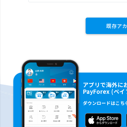
既存ア
アプリで海外に
PayForex (
ダウンロードはこち