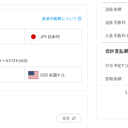
送金金額
送金可能額について
送金手数料
入金手数料
JPY 日本円
合計支払
Y = 0.5734 USD)
付与予定P
USD 米国ドル
受取金額
変更