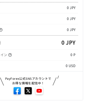
0
JPY
0 JPY
0 JPY
0 JPY
額
コイン
0 P
0
USD
PayForex公式SNSアカウントで
お得な情報を配信中！