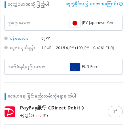
ငွေလွှဲပမာဏကို ဖြည့်ပါ
ငွေလွှဲနိုင်သည့်ပမာဏအကြောင်း
JPY Japanese Yen
လွှဲငွေပမာဏ
၀န်ဆောင်ခ
0 JPY
ငွေလဲလှယ်နှုန်း
1 EUR = 201.54 JPY
(100 JPY = 0.4961 EUR)
EUR Euro
လက်ခံရရှိမည့်ပမာဏ
ငွေပေးချေခြင်းနည်းလမ်းကိုရွေးချယ်ပါ
PayPay銀行（Direct Debit）
0
ငွေသွင်းခ：
JPY