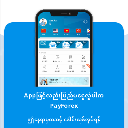
Appဖြင့်လည်းပြည်ပငွေလွှဲပါက
PayForex
ဤနေရာမှတဆင့် ဒေါင်းလုဒ်လုပ်ရန်