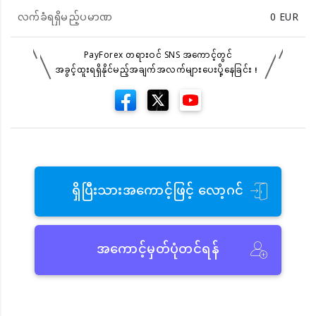
လက်ခံရရှိမည့်ပမာဏ
0
EUR
PayForex တရားဝင် SNS အကောင့်တွင်
အခွင့်ထူးရရှိနိုင်မည့်အချက်အလက်များပေးပို့နေခြင်း！
ရှိပြီးသားအကောင့်ဖြင့် လော့ဂင်
အကောင့်မှတ်ပုံတင်ရန်