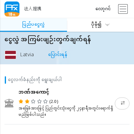
法人提携
လော့ဂင်
ပြည်ပငွေလွှဲ
ပိုမို၍
ငွေလွှဲ အကြမ်းဖျဉ်းတွက်ချက်ရန်
Latvia
ပြောင်းရန်
ငွေလက်ခံနည်းကို ရွေးချယ်ပါ
ဘဏ်အကောင့်
(2.0)
အခြေခံအားဖြင့် ပြည်တွင်းသုံးငွေကို ၂၄နာရီအတွင်းရောက်ရှိ
မည်ဖြစ်ပါသည်။