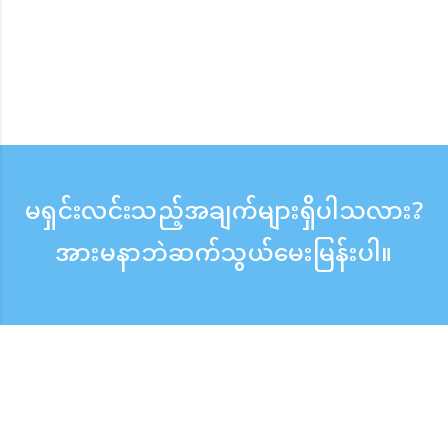
မရှင်းလင်းသည့်အချက်များရှိပါသလား?
အားမနာဘဲဆက်သွယ်မေးမြန်းပါ။
မေးမြန်းစုံစမ်းရန်
ဖုန်းလက်ခံသည့်အချိန် ：ကြားရက် 9:30 - 17:30