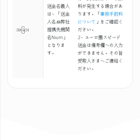
送金名義人
料が発生する場合があ
は、「送金
ります。「
事務手数料
人名＆弊社
について
」をご確認く
အခြား
提携先機関
ださい。
名Nium」
2、ユーロ圏スピード
となりま
送金は備考欄への入力
す。
ができません。その旨
受取人さまへご連絡く
ださい。