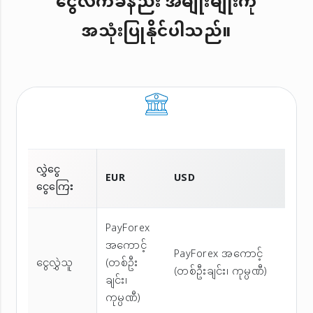
ငွေလက်ခံနည်း အမျိုးမျိုးကို
အသုံးပြုနိုင်ပါသည်။
လွှဲငွေ
EUR
USD
ငွေကြေး
PayForex
အကောင့်
PayForex အကောင့်
ငွေလွှဲသူ
(တစ်ဦး
(တစ်ဦးချင်း၊ ကုမ္ပဏီ)
ချင်း၊
ကုမ္ပဏီ)