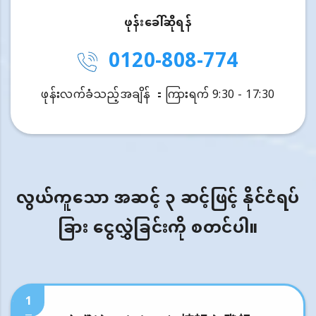
ဖုန်းခေါ်ဆိုရန်
0120-808-774
ဖုန်းလက်ခံသည့်အချိန် ：ကြားရက် 9:30 - 17:30
လွယ်ကူသော အဆင့် ၃ ဆင့်ဖြင့် နိုင်ငံရပ်
ခြား ငွေလွှဲခြင်းကို စတင်ပါ။
1