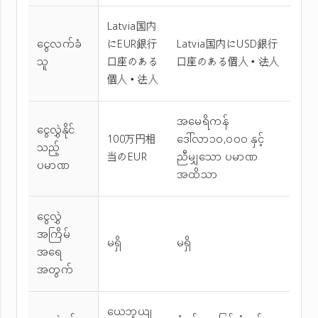
Latvia国内
ငွေလက်ခံ
にEUR銀行
Latvia国内にUSD銀行
သူ
口座のある
口座のある個人・法人
個人・法人
အမေရိကန်
ငွေလွှဲနိုင်
100万円相
ဒေါ်လာ၁၀,၀၀၀ နှင့်
သည့်
当のEUR
ညီမျှသော ပမာဏ
ပမာဏ
အထိသာ
ငွေလွှဲ
အကြိမ်
မရှိ
မရှိ
အ‌ရေ
အတွက်
ယေဘူယျ