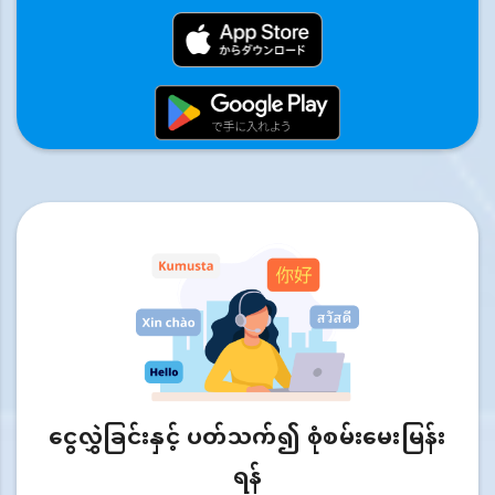
ငွေလွှဲခြင်းနှင့် ပတ်သက်၍ စုံစမ်းမေးမြန်း
ရန်