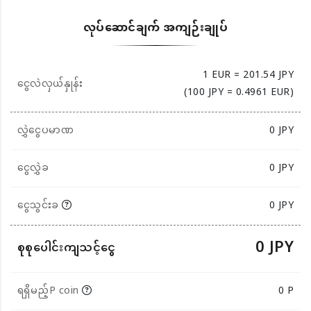
လုပ်ဆောင်ချက် အကျဉ်းချုပ်
1 EUR = 201.54 JPY
ငွေလဲလှယ်နှုန်း
(100 JPY = 0.4961 EUR)
လွှဲငွေပမာဏ
0
JPY
ငွေလွှဲခ
0 JPY
ငွေသွင်းခ
0 JPY
0 JPY
စုစုပေါင်းကျသင့်ငွေ
ရရှိမည့်P coin
0 P