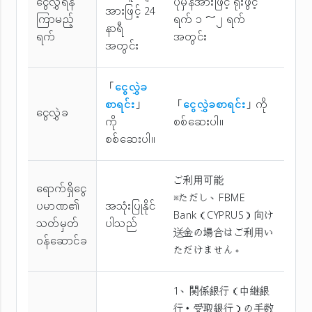
ငွေလွှဲရန်
ပုံမှန်အားဖြင့် ရုံးဖွင့်
အားဖြင့် 24
ကြာမည့်
ရက် ၁ ～၂ ရက်
နာရီ
ရက်
အတွင်း
အတွင်း
「
ငွေလွှဲခ
စာရင်း
」
「
ငွေလွှဲခစာရင်း
」ကို
ငွေလွှဲခ
ကို
စစ်ဆေးပါ။
စစ်ဆေးပါ။
ご利用可能
ရောက်ရှိငွေ
※ただし、FBME
ပမာဏ၏
အသုံးပြုနိုင်
Bank（CYPRUS）向け
သတ်မှတ်
ပါသည်
送金の場合はご利用い
ဝန်ဆောင်ခ
ただけません。
1、関係銀行（中継銀
行・受取銀行）の手数