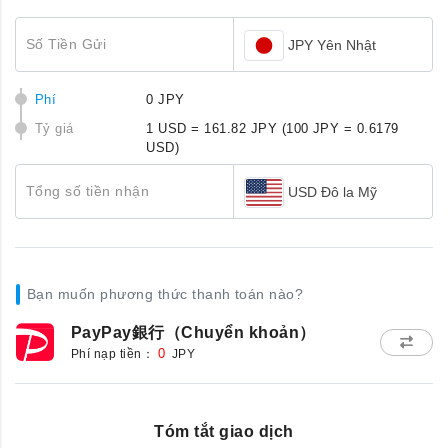
Số Tiền Gửi
JPY Yên Nhật
Phí
0 JPY
Tỷ giá
1 USD = 161.82 JPY
(100 JPY = 0.6179
USD)
Tổng số tiền nhận
USD Đô la Mỹ
Bạn muốn phương thức thanh toán nào?
PayPay銀行（Chuyển khoản）
Phí nạp tiền：
0
JPY
Tóm tắt giao dịch