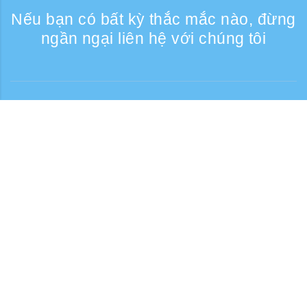
Nếu bạn có bất kỳ thắc mắc nào, đừng
ngần ngại liên hệ với chúng tôi
Liên lạc
Giờ tiếp nhận điện thoại: Các ngày trong
tuần 9:30 - 17:30
Số điện thoại miễn phí
0120-808-774
Từ nước ngoài (có phí)
+81-3-6807-5775