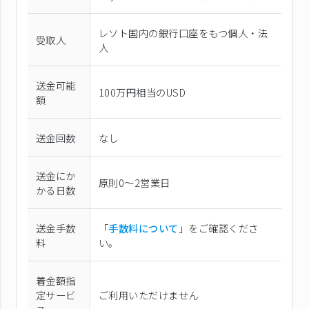
レソト国内の銀行口座をもつ個人・法
受取人
人
送金可能
100万円相当のUSD
額
送金回数
なし
送金にか
原則0〜2営業日
かる日数
送金手数
「
手数料について
」をご確認くださ
料
い。
着金額指
定サービ
ご利用いただけません