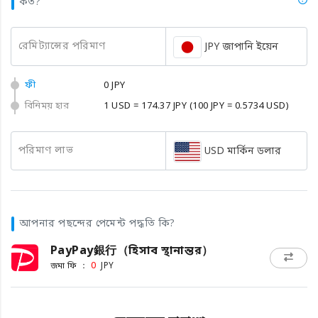
কত?
রেমিট্যান্সের পরিমাণ
JPY জাপানি ইয়েন
ফী
0 JPY
বিনিময় হার
1 USD = 174.37 JPY
(100 JPY = 0.5734 USD)
পরিমাণ লাভ
USD মার্কিন ডলার
আপনার পছন্দের পেমেন্ট পদ্ধতি কি?
PayPay銀行（হিসাব স্থানান্তর）
জমা ফি ：
0
JPY