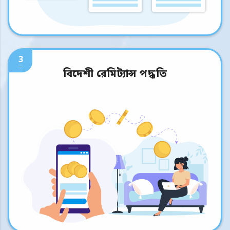
3
বিদেশী রেমিট্যান্স পদ্ধতি