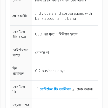
প্রেরক
PayForex সদস্য (ব্যক্তি, কোম্পানী )
Individuals and corporations with
গ্রহণকারী।
bank accounts in Liberia
রেমিট্যান্স
USD এর মূল্য 1 মিলিয়ন ইয়েন
সীমাবদ্ধতা
রেমিটেন্সের
কোনটি না
সংখ্যা
দিন
0-2 business days
প্রয়োজন
রেমিট্যান্স
「
রেমিটেন্স ফি তালিকা
」 চেক করুন।
ফি
বাংলাদেশের