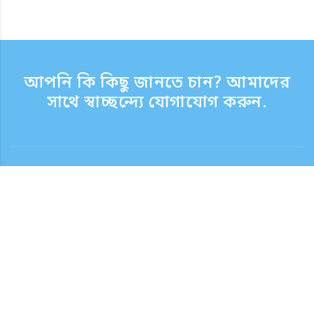
আপনি কি কিছু জানতে চান? আমাদের
সাথে স্বাচ্ছন্দ্যে যোগাযোগ করুন.
যোগাযোগ
সাপোর্ট টাইম সপ্তাহের দিন 9:30 - 17:30
টোল ফ্রি নম্বর
0120-808-774