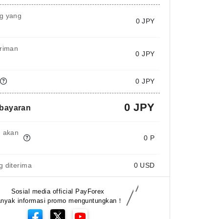
g yang
0
JPY
iriman
0 JPY
0 JPY
0 JPY
mbayaran
g akan
0 P
 diterima
0
USD
Sosial media official PayForex
nyak informasi promo menguntungkan！