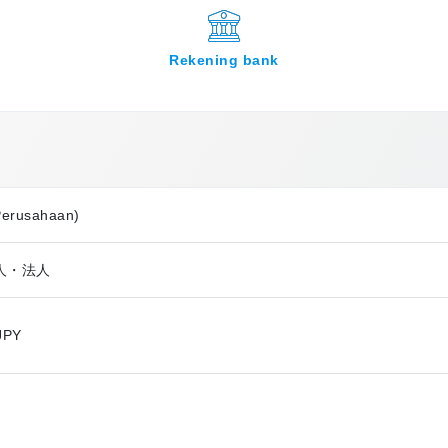
Rekening bank
Perusahaan)
個人・法人
JPY