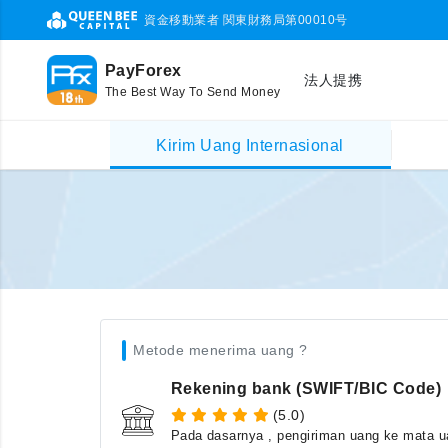
資金移動業者 関東財務局第00010号
PayForex
法人提携
The Best Way To Send Money
Kirim Uang Internasional
Metode menerima uang ?
Rekening bank (SWIFT/BIC Code)
(5.0)
Pada dasarnya , pengiriman uang ke mata ua