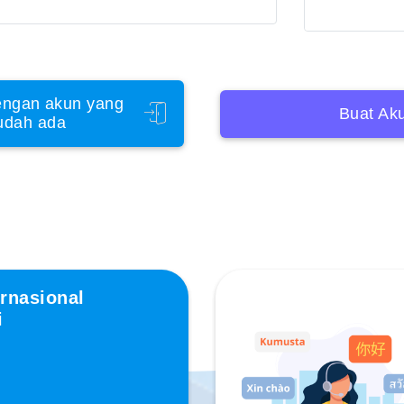
ngan akun yang
Buat Ak
udah ada
rnasional
i