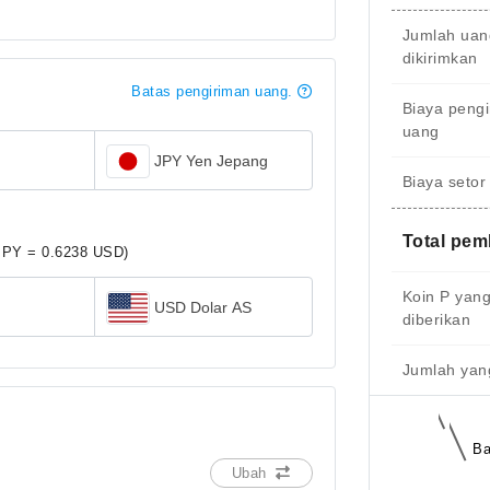
Jumlah uan
dikirimkan
Batas pengiriman uang.
Biaya peng
uang
JPY Yen Jepang
Biaya setor
Total pe
JPY = 0.6238 USD)
Koin P yan
USD Dolar AS
diberikan
Jumlah yang
Ba
Ubah