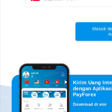
Masuk de
s
Kirim Uang Inte
dengan Aplikas
PayForex
Download di sini