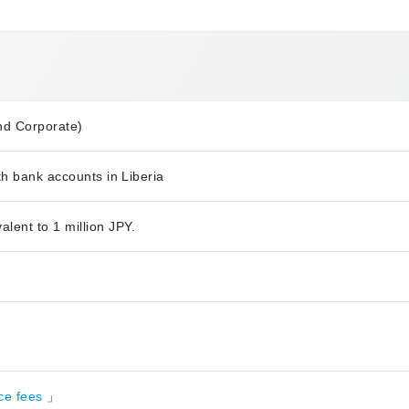
nd Corporate)
th bank accounts in Liberia
ent to 1 million JPY.
nce fees
」