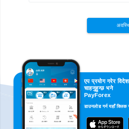
अवस्थ
एप प्रयोग गरेर विदे
चाहनुहुन्छ भने
PayForex
डाउनलोड गर्न यहाँ क्लिक गर