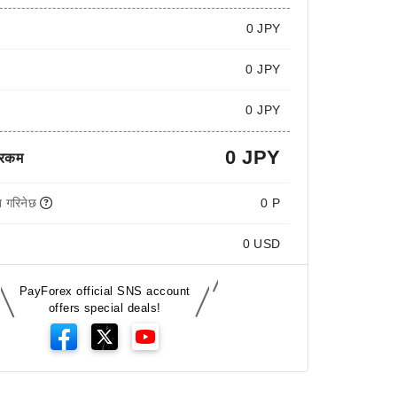
0
JPY
0 JPY
0 JPY
0 JPY
 रकम
 गरिनेछ
0 P
0
USD
PayForex official SNS account
offers special deals!