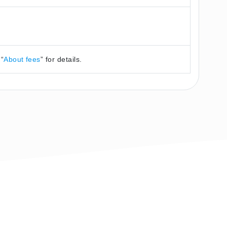
 “
About fees
” for details.