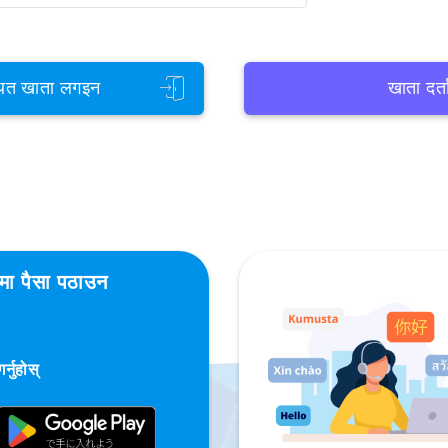
ित खाता लगइन
खाता दर्त
शमा पैसा पठाउन
्नुहोस्