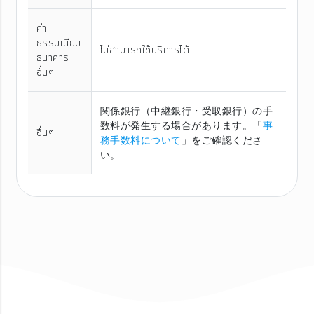
ค่า
ธรรมเนียม
ไม่สามารถใช้บริการได้
ธนาคาร
อื่นๆ
関係銀行（中継銀行・受取銀行）の手
数料が発生する場合があります。「
事
อื่นๆ
務手数料について
」をご確認くださ
い。