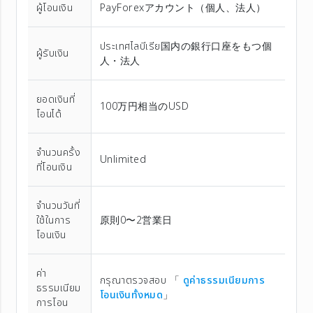
ผู้โอนเงิน
PayForexアカウント（個⼈、法⼈）
ประเทศไลบีเรีย国内の銀行口座をもつ個
ผู้รับเงิน
人・法人
ยอดเงินที่
100万円相当のUSD
โอนได้
จำนวนครั้ง
Unlimited
ที่โอนเงิน
จำนวนวันที่
ใช้ในการ
原則0〜2営業日
โอนเงิน
ค่า
กรุณาตรวจสอบ 「
ดูค่าธรรมเนียมการ
ธรรมเนียม
โอนเงินทั้งหมด
」
การโอน