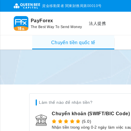
資金移動業者 関東財務局第00010号
PayForex
法人提携
The Best Way To Send Money
Chuyển tiền quốc tế
Làm thế nào để nhận tiền?
Chuyển khoản (SWIFT/BIC Code)
(5.0)
Nhận tiền trong vòng 0-2 ngày làm việc sa