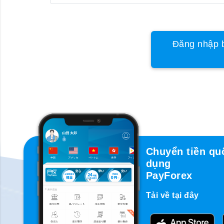
Đăng nhập b
Chuyển tiền qu
dụng
PayForex
Tải về tại đây