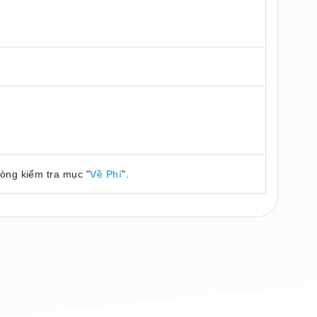
lòng kiểm tra mục "
Về Phí
".