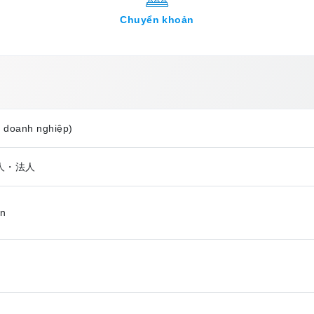
Chuyển khoản
, doanh nghiệp)
個人・法人
ên