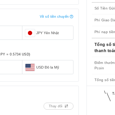
Số Tiền Gử
Về số tiền chuyển
Phí Giao Dị
Phí nạp tiề
JPY Yên Nhật
Tổng số t
thanh toá
JPY = 0.5734 USD)
Điểm thưở
USD Đô la Mỹ
Pcoin
Tổng số tiề
T
Thay đổi