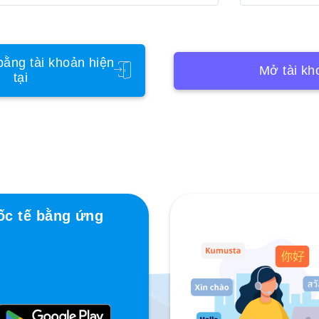
ằng tài khoản hiện
Mở tài kh
tại
ốc tế bằng ứng