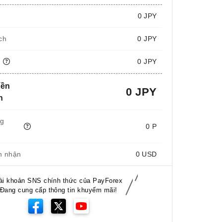
i
0
JPY
ch
0 JPY
n
0 JPY
iền
0 JPY
n
ng
0 P
n nhận
0
USD
ài khoản SNS chính thức của PayForex
Đang cung cấp thông tin khuyếm mãi!