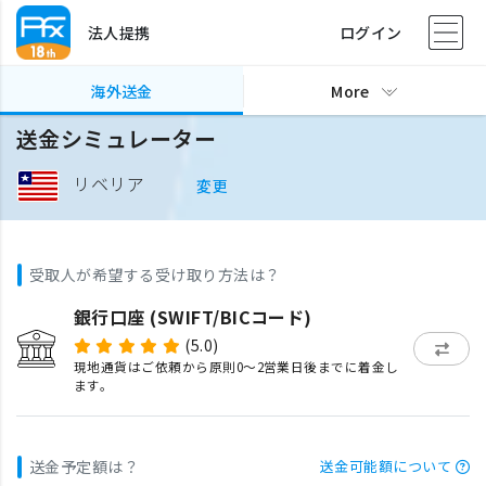
法人提携
ログイン
海外送金
More
送金シミュレーター
リベリア
変更
受取人が希望する受け取り方法は？
銀行口座 (SWIFT/BICコード)
(5.0)
現地通貨はご依頼から原則0〜2営業日後までに着金し
ます。
送金予定額は？
送金可能額について