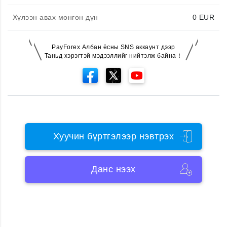
Хүлээн авах мөнгөн дүн
0
EUR
PayForex Албан ёсны SNS аккаунт дээр
Таньд хэрэгтэй мэдээллийг нийтэлж байна！
Хуучин бүртгэлээр нэвтрэх
Данс нээх