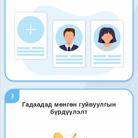
3
Гадаадад мөнгөн гуйвуулгын
бүрдүүлэлт