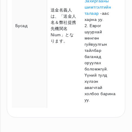
Захиргааны
шимтгэлтийн
送金名義人
талаар
-аас
は、「送金人
харна уу.
名＆弊社提携
Бусад
2. Еврог
先機関名
шуурхай
Nium」とな
мөнгөн
ります。
гуйвуулгын
тайлбар
баганад
оруулах
боломжгүй.
Үүний тулд
хүлээн
авагчтай
холбоо барина
уу.