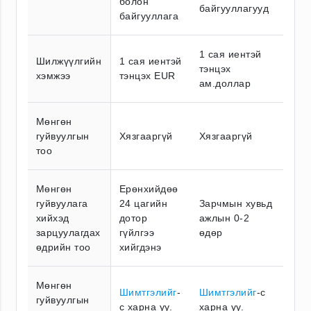
болон
байгууллагууд
байгууллага
1 сая иентэй
Шилжүүлгийн
1 сая иентэй
тэнцэх
хэмжээ
тэнцэх EUR
ам.доллар
Мөнгөн
гуйвуулгын
Хязгааргүй
Хязгааргүй
тоо
Мөнгөн
Ерөнхийдөө
гуйвуулага
24 цагийн
Зарчмын хувьд
хийхэд
дотор
ажлын 0-2
зарцуулагдах
гүйлгээ
өдөр
өдрийн тоо
хийгдэнэ
Мөнгөн
Шимтгэлийг
-
Шимтгэлийг
-с
гуйвуулгын
с харна уу.
харна уу.