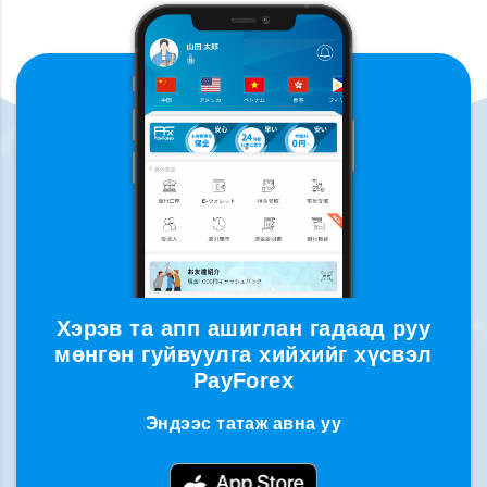
Хэрэв та апп ашиглан гадаад руу
мөнгөн гуйвуулга хийхийг хүсвэл
PayForex
Эндээс татаж авна уу