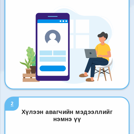
2
Хүлээн авагчийн мэдээллийг
нэмнэ үү