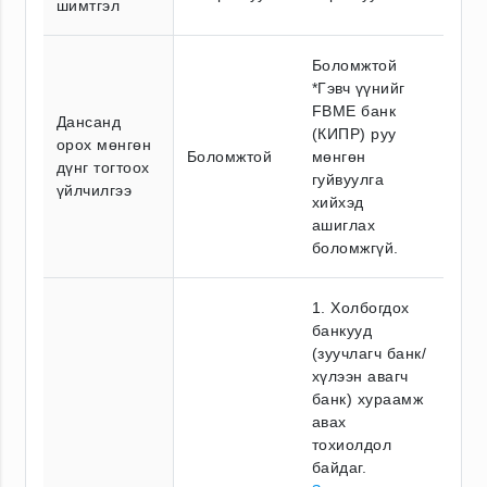
шимтгэл
Боломжтой
*Гэвч үүнийг
FBME банк
Дансанд
(КИПР) руу
орох мөнгөн
Боломжтой
мөнгөн
дүнг тогтоох
гуйвуулга
үйлчилгээ
хийхэд
ашиглах
боломжгүй.
1. Холбогдох
банкууд
(зуучлагч банк/
хүлээн авагч
банк) хураамж
авах
тохиолдол
байдаг.