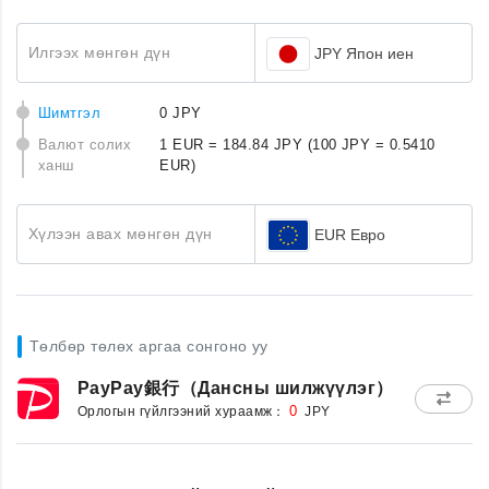
Илгээх мөнгөн дүн
JPY Япон иен
Шимтгэл
0 JPY
Валют солих
1 EUR = 184.84 JPY
(100 JPY = 0.5410
ханш
EUR)
Хүлээн авах мөнгөн дүн
EUR Евро
Төлбөр төлөх аргаа сонгоно уу
PayPay銀行（Дансны шилжүүлэг）
Орлогын гүйлгээний хураамж：
0
JPY