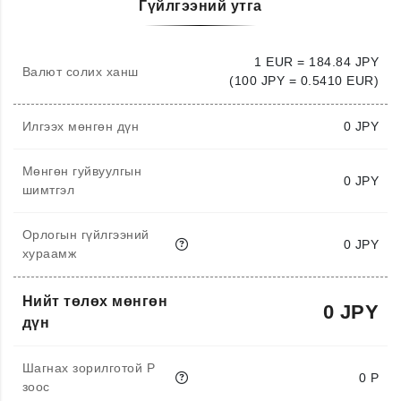
Гүйлгээний утга
1 EUR = 184.84 JPY
Валют солих ханш
(100 JPY = 0.5410 EUR)
Илгээх мөнгөн дүн
0
JPY
Мөнгөн гуйвуулгын
0 JPY
шимтгэл
Орлогын гүйлгээний
0 JPY
хураамж
Нийт төлөх мөнгөн
0 JPY
дүн
Шагнах зорилготой P
0 P
зоос