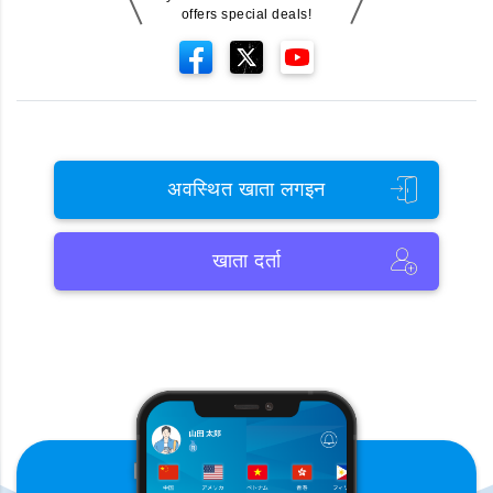
offers special deals!
अवस्थित खाता लगइन
खाता दर्ता