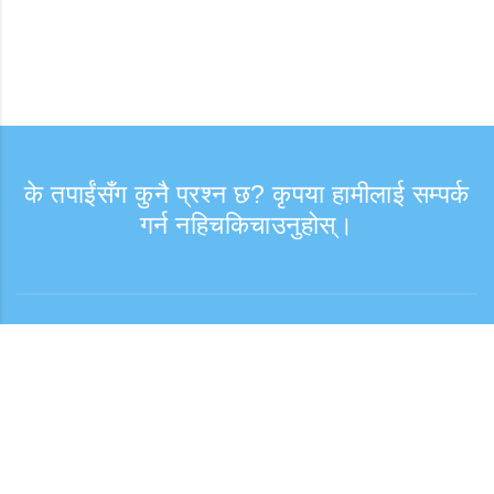
के तपाईंसँग कुनै प्रश्न छ? कृपया हामीलाई सम्पर्क
गर्न नहिचकिचाउनुहोस्।
सोधपुछ
समर्थन समय: हप्ता दिन 9:30 - 17:30
टोल फ्री नम्बर