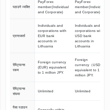
PayForex
PayForex
पठाउने व्यक्ति
member(Individual
member(Individual
and Corporate)
and Corporate)
Individuals and
Individuals and
corporations with
corporations with
प्राप्तकर्ता
EUR bank
USD bank
accounts in
accounts in
Lithuania
Lithuania
Foreign
Foreign currency
रेमिट्यान्स
currency（USD）
(EUR) equivalent
रकम
equivalent to 1
to 1 million JPY.
million JPY.
रेमिट्यान्स
Unlimited
Unlimited
संख्या
पैसा पठाउन
Generally within