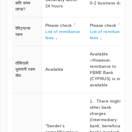
कति समय
0-2 business days
24 hours
लाग्छ?
Please check「
Please check「
रेमिट्यान्स
List of remittance
List of remittance
रकम
fees
」
fees
」
Available
※However,
तोकिएको
remittance to
भुक्तानी रकम
Available
FBME Bank
सेवा
(CYPRUS) is not
available.
1、There might be
other bank
charges
(Intermediary
"Sender's
bank, beneficiary
name&Nium(our
bank) involved.