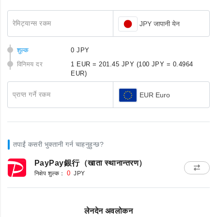
रेमिट्यान्स रकम
JPY जापानी येन
शुल्क
0 JPY
विनिमय दर
1 EUR = 201.45 JPY
(100 JPY = 0.4964
EUR)
प्राप्त गर्ने रकम
EUR Euro
तपाईं कसरी भुक्तानी गर्न चाहनुहुन्छ?
PayPay銀行（खाता स्थानान्तरण）
निक्षेप शुल्क：
0
JPY
लेनदेन अवलोकन