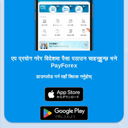
एप प्रयोग गरेर विदेशमा पैसा पठाउन चाहनुहुन्छ भने
PayForex
डाउनलोड गर्न यहाँ क्लिक गर्नुहोस्