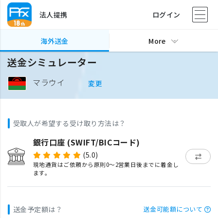
法人提携
ログイン
海外送金
More
送金シミュレーター
マラウイ
変更
受取人が希望する受け取り方法は？
銀行口座 (SWIFT/BICコード)
(5.0)
現地通貨はご依頼から原則0〜2営業日後までに着金し
ます。
送金予定額は？
送金可能額について