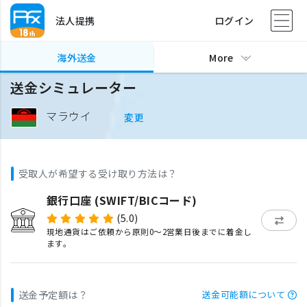
法人提携
ログイン
海外送金
More
送金シミュレーター
マラウイ
変更
受取人が希望する受け取り方法は？
銀行口座 (SWIFT/BICコード)
(5.0)
現地通貨はご依頼から原則0〜2営業日後までに着金し
ます。
送金予定額は？
送金可能額について