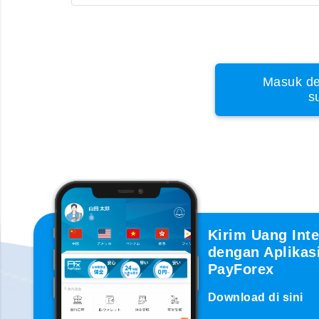
Masuk de
s
Kirim Uang Inte
dengan Aplikas
PayForex
Download di sini