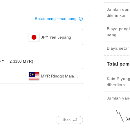
Jumlah uan
dikirimkan
Batas pengiriman uang.
Biaya peng
uang
JPY Yen Jepang
Biaya setor
JPY = 2.3380 MYR)
Total pe
MYR Ringgit Malaysia
Koin P yan
diberikan
Jumlah yang
Ba
Ubah