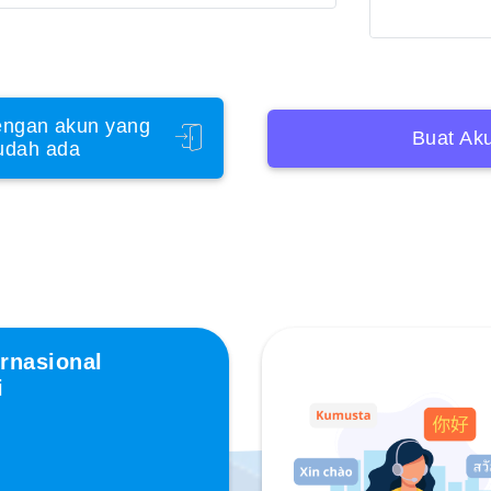
ngan akun yang
Buat Ak
udah ada
rnasional
i