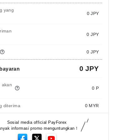
g yang
0
JPY
iriman
0 JPY
0 JPY
0 JPY
mbayaran
g akan
0 P
 diterima
0
MYR
Sosial media official PayForex
nyak informasi promo menguntungkan！