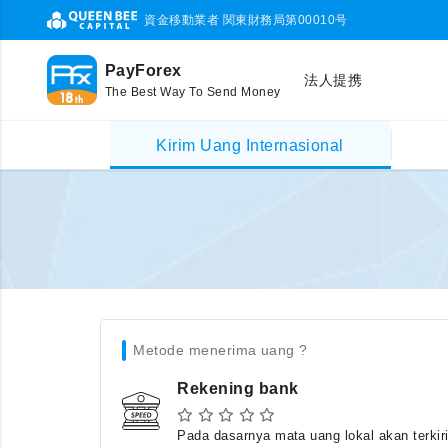
資金移動業者 関東財務局第00010号
PayForex
法人提携
The Best Way To Send Money
Kirim Uang Internasional
Metode menerima uang ?
Rekening bank
Pada dasarnya mata uang lokal akan terkir