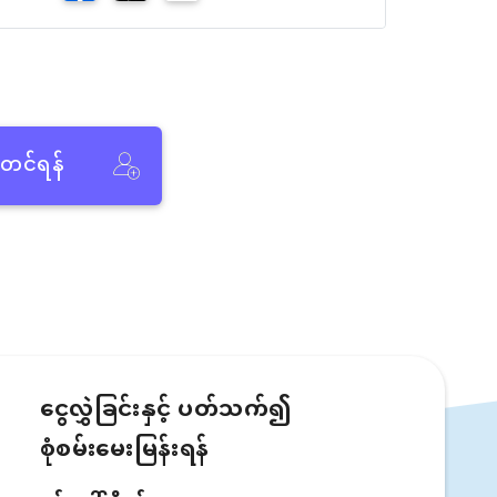
ံတင်ရန်
ငွေလွှဲခြင်းနှင့် ပတ်သက်၍
စုံစမ်းမေးမြန်းရန်