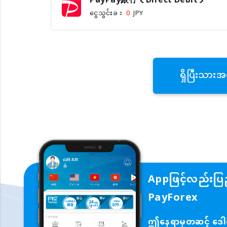
PayPay銀行（Direct Debit）
ငွေသွင်းခ：
0
JPY
ရှိပြီးသားအ
Appဖြင့်လည်းပြည
PayForex
ဤနေရာမှတဆင့် ဒေါင်