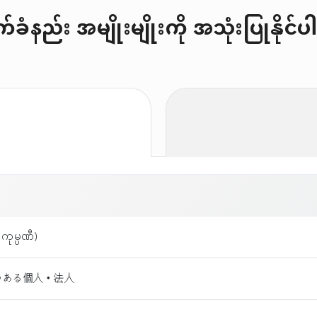
ခံနည်း အမျိုးမျိုးကို အသုံးပြုနိုင
ကုမ္ပဏီ)
のある個人・法人