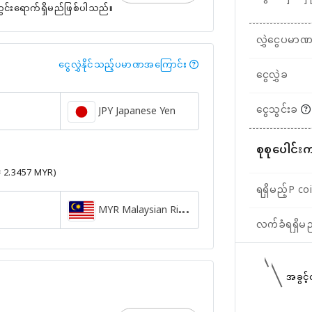
တွင်းရောက်ရှိမည်ဖြစ်ပါသည်။
လွှဲငွေပမာ
ငွေလွှဲနိုင်သည့်ပမာဏအကြောင်း
ငွေလွှဲခ
ငွေသွင်းခ
JPY Japanese Yen
စုစုပေါင်း
= 2.3457 MYR)
ရရှိမည့်P co
MYR Malaysian Ringgit
လက်ခံရရှိမ
အခွင့