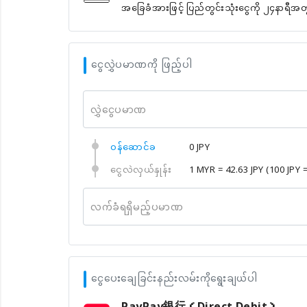
အခြေခံအားဖြင့် ပြည်တွင်းသုံးငွေကို ၂၄နာရီအ
ငွေလွှဲပမာဏကို ဖြည့်ပါ
လွှဲငွေပမာဏ
၀န်ဆောင်ခ
0 JPY
ငွေလဲလှယ်နှုန်း
1 MYR = 42.63 JPY
(100 JPY 
လက်ခံရရှိမည့်ပမာဏ
ငွေပေးချေခြင်းနည်းလမ်းကိုရွေးချယ်ပါ