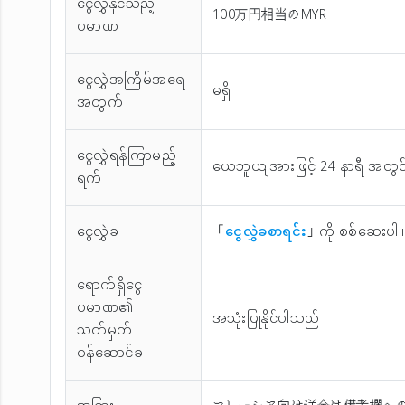
ငွေလွှဲနိုင်သည့်
100万円相当のMYR
ပမာဏ
ငွေလွှဲအကြိမ်အ‌ရေ
မရှိ
အတွက်
ငွေလွှဲရန်ကြာမည့်
ယေဘူယျအားဖြင့် 24 နာရီ အတွင
ရက်
ငွေလွှဲခ
「
ငွေလွှဲခစာရင်း
」ကို စစ်ဆေးပါ။
ရောက်ရှိငွေ
ပမာဏ၏
အသုံးပြုနိုင်ပါသည်
သတ်မှတ်
ဝန်ဆောင်ခ