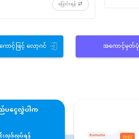
ပြောင်းရန်
ကောင့်ဖြင့် လော့ဂင်
အကောင့်မှတ်ပု
်ပငွေလွှဲပါက
းလုဒ်လုပ်ရန်