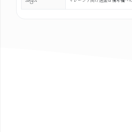
အခြား
マレーシア向け送金は備考欄へ