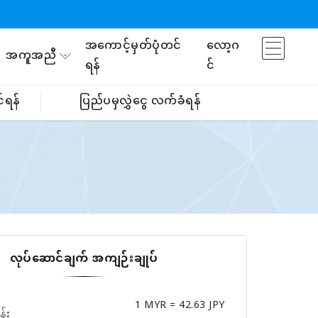
အကောင့်မှတ်ပုံတင်
လော့ဂ
အကူအညီ
ရန်
င်
်ရန်
ပြည်ပမှလွှဲငွေ လက်ခံရန်
လုပ်ဆောင်ချက် အကျဉ်းချုပ်
1 MYR = 42.63 JPY
န်း