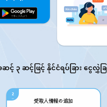
် ၃ ဆင့်ဖြင့် နိုင်ငံရပ်ခြား ငွေလွှဲခ
2
受取人情報の追加