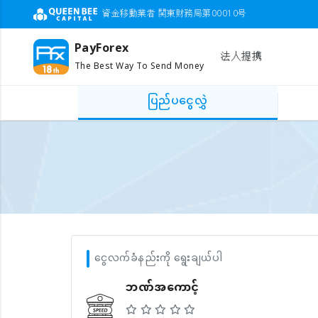
資金移動業者 関東財務局第00010号
PayForex
法人提携
The Best Way To Send Money
ပြည်ပငွေလွှဲ
ငွေလက်ခံနည်းကို ရွေးချယ်ပါ
ဘဏ်အကောင့်