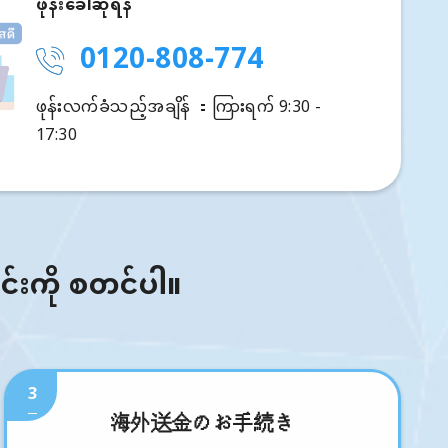
ဖုန်းခေါ်ဆိုရန်
0120-808-774
ဖုန်းလက်ခံသည့်အချိန် ：ကြားရက် 9:30 -
17:30
ြင်းကို စတင်ပါ။
3
海外送金のお手続き