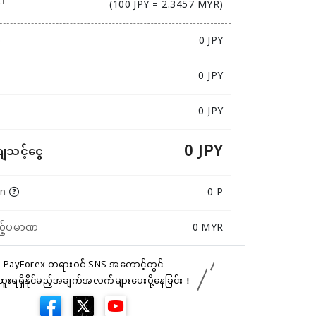
(100 JPY = 2.3457 MYR)
ဏ
0
JPY
0 JPY
0 JPY
0 JPY
ကျသင့်ငွေ
in
0 P
ည့်ပမာဏ
0
MYR
PayForex တရားဝင် SNS အကောင့်တွင်
်ထူးရရှိနိုင်မည့်အချက်အလက်များပေးပို့နေခြင်း！