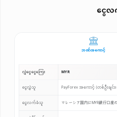
ငွေလက်
ဘဏ်အကောင့်
လွှဲငွေငွေကြေး
MYR
ငွေလွှဲသူ
PayForex အကောင့် (တစ်ဦးချင်း၊ 
ငွေလက်ခံသူ
マレーシア国内にMYR銀行口座