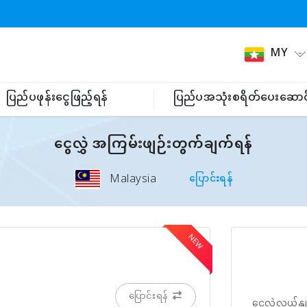
MY
ပြည်ပဖုန်းငွေဖြည့်ရန်
ပြည်ပအသုံးစရိတ်ပေးဆောင
ငွေလွှဲ အကြမ်းဖျဉ်းတွက်ချက်ရန်
Malaysia
ပြောင်းရန်
ပြောင်းရန်
ငွေလဲလှယ်နှု