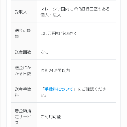
マレーシア国内にMYR銀行口座のある
受取人
個人・法人
送金可能
100万円相当のMYR
額
送金回数
なし
送金にか
原則24時間以内
かる日数
送金手数
「
手数料について
」をご確認くださ
料
い。
着金額指
定サービ
ご利用可能
ス