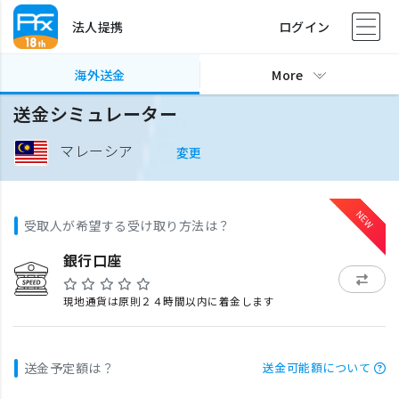
法人提携
ログイン
海外送金
More
送金シミュレーター
マレーシア
変更
受取人が希望する受け取り方法は？
銀行口座
現地通貨は原則２４時間以内に着金します
送金予定額は？
送金可能額について