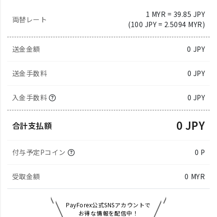
1 MYR = 39.85 JPY
両替レート
(100 JPY = 2.5094 MYR)
送金金額
0
JPY
送金手数料
0 JPY
入金手数料
0 JPY
0 JPY
合計支払額
付与予定Pコイン
0 P
受取金額
0
MYR
PayForex公式SNSアカウントで
お得な情報を配信中！