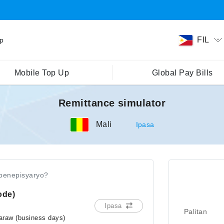
FIL
ip
Mobile Top Up
Global Pay Bills
Remittance simulator
Mali
Ipasa
benepisyaryo?
ode)
Ipasa
Palitan
araw (business days)