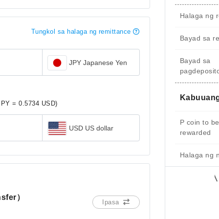
Halaga ng r
Tungkol sa halaga ng remittance
Bayad sa r
Bayad sa
JPY Japanese Yen
pagdeposit
Kabuuang
JPY = 0.5734 USD)
P coin to b
USD US dollar
rewarded
Halaga ng 
nsfer）
Ipasa