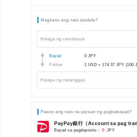
Magkano ang nais ipadala?
Halaga ng remittance
Bayad
0 JPY
Palitan
1 USD = 174.37 JPY
(100 
Halaga ng natanggap
Paano ang nais na paraan ng pagbabayad?
PayPay銀行（Account sa pag tra
Bayad sa pagdeposito：
JPY
0