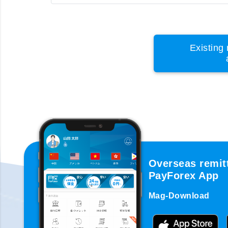
Existing 
Overseas remit
PayForex App
Mag-Download