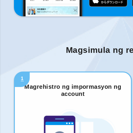
Magsimula ng re
1
Magrehistro ng impormasyon ng
account