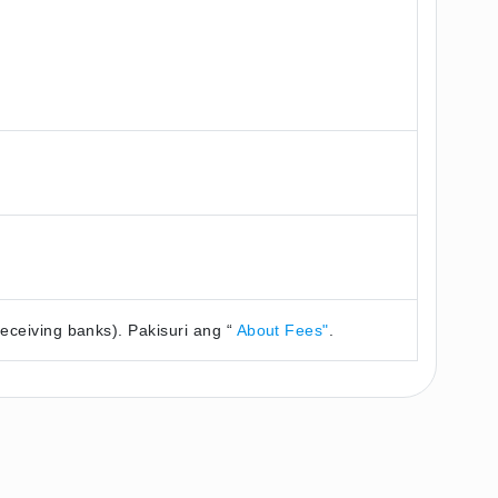
ceiving banks). Pakisuri ang “
About Fees"
.