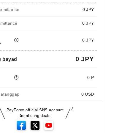
emittance
0
JPY
emittance
0 JPY
0 JPY
o
0 JPY
 bayad
e
0 P
natanggap
0
USD
PayForex official SNS account
Distributing deals!