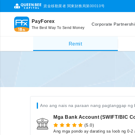
資金移動業者 関東財務局第00010号
PayForex
Corporate Partnersh
The Best Way To Send Money
Remit
Ano ang nais na paraan nang pagtanggap ng 
Mga Bank Account (SWIFT/BIC C
(5.0)
Ang mga pondo ay darating sa loob ng 0-2 