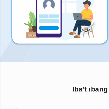
Iba′t iban