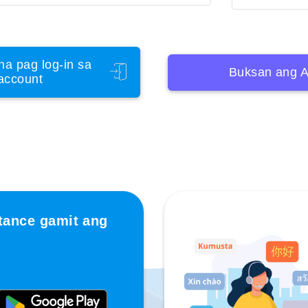
na pag log-in sa
Buksan ang A
account
tance gamit ang