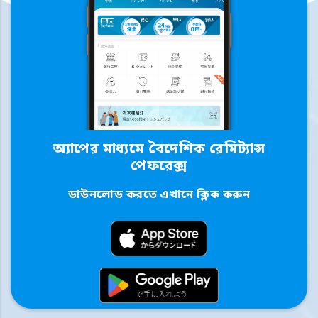
অ্যাপের মাধ্যমে বৈদেশিক রেমিট্যান্স
পেফরেক্স
ডাউনলোড করতে এখানে ক্লিক করুন