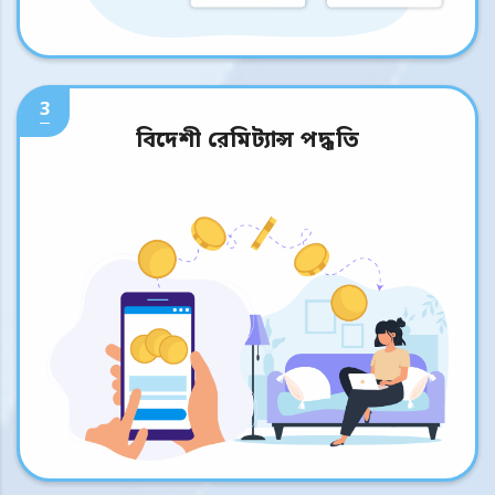
3
বিদেশী রেমিট্যান্স পদ্ধতি