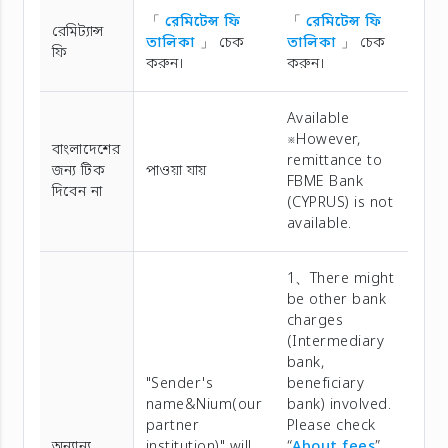
「
রেমিটেন্স ফি
「
রেমিটেন্স ফি
রেমিট্যান্স
তালিকা
」 চেক
তালিকা
」 চেক
ফি
করুন।
করুন।
Available
※However,
বাংলাদেশের
remittance to
জন্য টিক
পাওয়া যায়
FBME Bank
দিবেন না
(CYPRUS) is not
available.
1、There might
be other bank
charges
(Intermediary
bank,
"Sender's
beneficiary
name&Nium(our
bank) involved.
partner
Please check
অন্যান্য
institution)" will
“
About fees
”