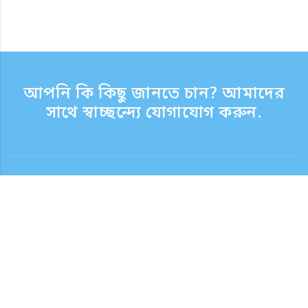
আপনি কি কিছু জানতে চান? আমাদের
সাথে স্বাচ্ছন্দ্যে যোগাযোগ করুন.
যোগাযোগ
সাপোর্ট টাইম সপ্তাহের দিন 9:30 - 17:30
টোল ফ্রি নম্বর
0120-808-774