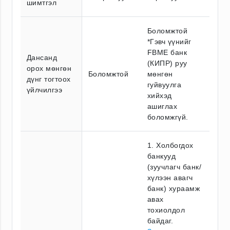
шимтгэл
Боломжтой
*Гэвч үүнийг
FBME банк
Дансанд
(КИПР) руу
орох мөнгөн
Боломжтой
мөнгөн
дүнг тогтоох
гуйвуулга
үйлчилгээ
хийхэд
ашиглах
боломжгүй.
1. Холбогдох
банкууд
(зуучлагч банк/
хүлээн авагч
банк) хураамж
авах
тохиолдол
байдаг.