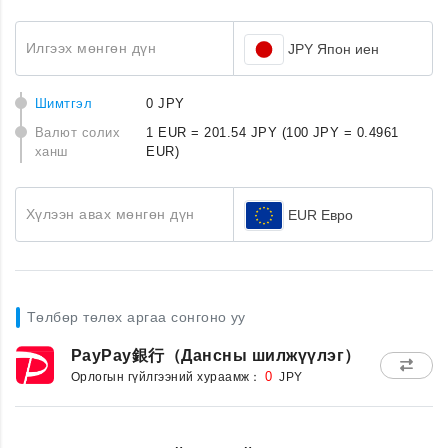
Илгээх мөнгөн дүн
JPY Япон иен
Шимтгэл
0 JPY
Валют солих
1 EUR = 201.54 JPY
(100 JPY = 0.4961
ханш
EUR)
Хүлээн авах мөнгөн дүн
EUR Евро
Төлбөр төлөх аргаа сонгоно уу
PayPay銀行（Дансны шилжүүлэг）
Орлогын гүйлгээний хураамж：
0
JPY