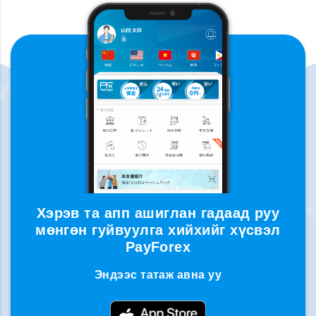
Хэрэв та апп ашиглан гадаад руу
мөнгөн гуйвуулга хийхийг хүсвэл
PayForex
Эндээс татаж авна уу