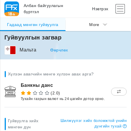
Албан байгуулагын
Нэвтрэх
бүртгэл
Гадаад мөнгөн гуйвуулга
More
Гуйвуулгын загвар
Мальта
Өөрчлөх
Хүлээн авагчийн мөнгө хүлээн авах арга?
Банкны данс
(2.0)
Тухайн газрын валют нь 24 цагийн дотор орно.
Гуйвуулга хийх
Шилжүүлэг хийх боломжтой үнийн
дүнгийн тухай
мөнгөн дүн