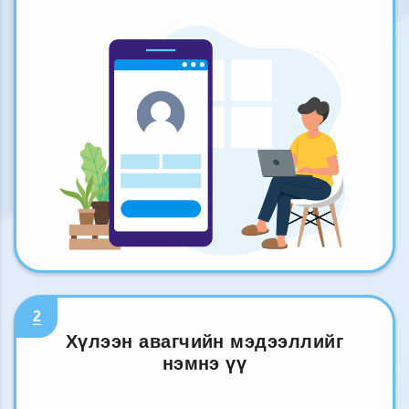
2
Хүлээн авагчийн мэдээллийг
нэмнэ үү