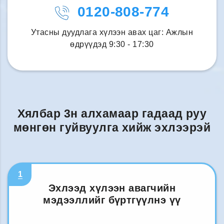
0120-808-774
Утасны дуудлага хүлээн авах цаг: Ажлын
өдрүүдэд 9:30 - 17:30
Хялбар 3н алхамаар гадаад руу
мөнгөн гуйвуулга хийж эхлээрэй
1
Эхлээд хүлээн авагчийн
мэдээллийг бүртгүүлнэ үү