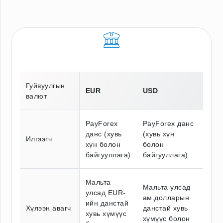
Гуйвуулгын
EUR
USD
валют
PayForex
PayForex данс
данс (хувь
(хувь хүн
Илгээгч
хүн болон
болон
байгууллага)
байгууллага)
Мальта
Мальта улсад
улсад EUR-
ам.долларын
ийн данстай
Хүлээн авагч
данстай хувь
хувь хүмүүс
хүмүүс болон