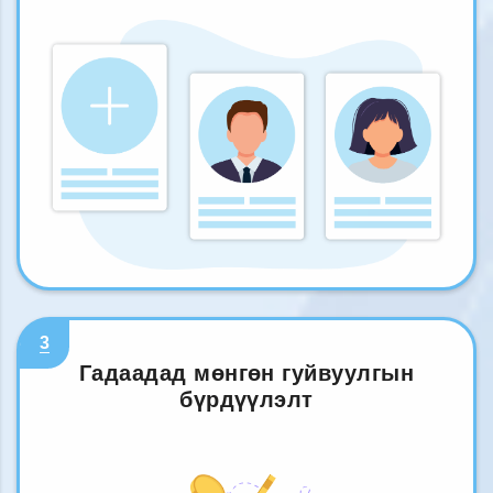
3
Гадаадад мөнгөн гуйвуулгын
бүрдүүлэлт