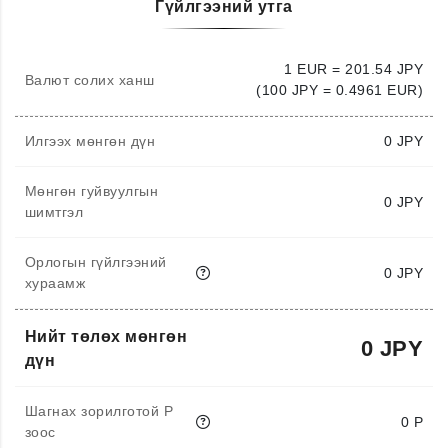
Гүйлгээний утга
1 EUR = 201.54 JPY
Валют солих ханш
(100 JPY = 0.4961 EUR)
Илгээх мөнгөн дүн
0
JPY
Мөнгөн гуйвуулгын
0 JPY
шимтгэл
Орлогын гүйлгээний
0 JPY
хураамж
Нийт төлөх мөнгөн
0 JPY
дүн
Шагнах зорилготой P
0 P
зоос