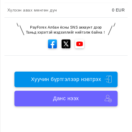
Хүлээн авах мөнгөн дүн
0
EUR
PayForex Албан ёсны SNS аккаунт дээр
Таньд хэрэгтэй мэдээллийг нийтэлж байна！
Хуучин бүртгэлээр нэвтрэх
Данс нээх