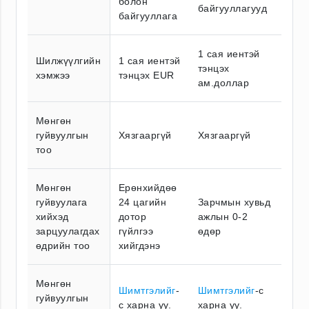
болон
байгууллагууд
байгууллага
1 сая иентэй
Шилжүүлгийн
1 сая иентэй
тэнцэх
хэмжээ
тэнцэх EUR
ам.доллар
Мөнгөн
гуйвуулгын
Хязгааргүй
Хязгааргүй
тоо
Мөнгөн
Ерөнхийдөө
гуйвуулага
24 цагийн
Зарчмын хувьд
хийхэд
дотор
ажлын 0-2
зарцуулагдах
гүйлгээ
өдөр
өдрийн тоо
хийгдэнэ
Мөнгөн
Шимтгэлийг
-
Шимтгэлийг
-с
гуйвуулгын
с харна уу.
харна уу.