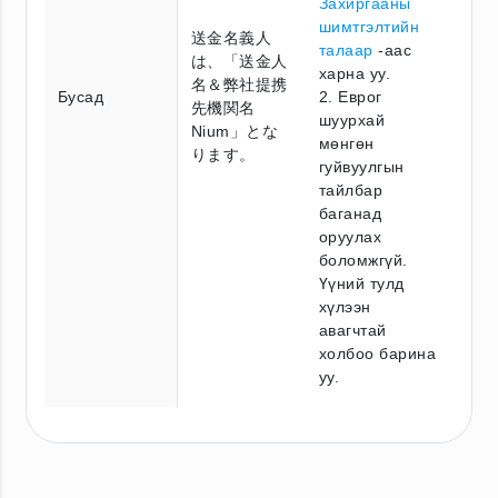
Захиргааны
шимтгэлтийн
送金名義人
талаар
-аас
は、「送金人
харна уу.
名＆弊社提携
Бусад
2. Еврог
先機関名
шуурхай
Nium」とな
мөнгөн
ります。
гуйвуулгын
тайлбар
баганад
оруулах
боломжгүй.
Үүний тулд
хүлээн
авагчтай
холбоо барина
уу.