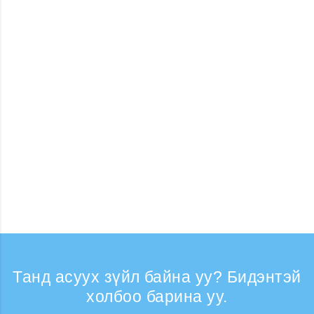
Танд асуух зүйл байна уу? Бидэнтэй
холбоо барина уу.