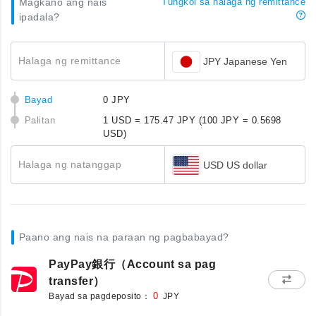
Magkano ang nais
Tungkol sa halaga ng remittance
ipadala?
Halaga ng remittance
JPY Japanese Yen
Bayad
0 JPY
Palitan
1 USD = 175.47 JPY
(100 JPY = 0.5698
USD)
Halaga ng natanggap
USD US dollar
Paano ang nais na paraan ng pagbabayad?
PayPay銀行（Account sa pag
transfer）
Bayad sa pagdeposito：
0
JPY