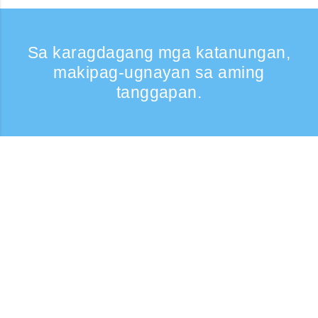
Sa karagdagang mga katanungan,
makipag-ugnayan sa aming
tanggapan.
Kumontak
Support: Weekdays 9:30 -17:30
Toll-free number
0120-808-774
From overseas (※may bayad)