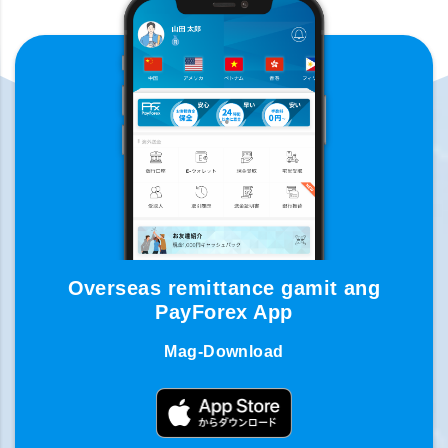
Overseas remittance gamit ang
PayForex App
Mag-Download