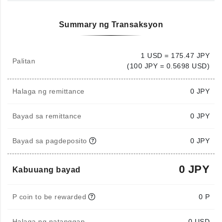
Summary ng Transaksyon
1 USD = 175.47 JPY
Palitan
(100 JPY = 0.5698 USD)
Halaga ng remittance
0
JPY
Bayad sa remittance
0 JPY
Bayad sa pagdeposito
0 JPY
0 JPY
Kabuuang bayad
P coin to be rewarded
0 P
Halaga ng natanggap
0
USD