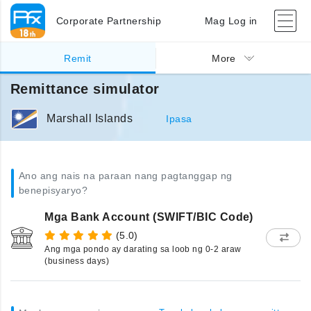
Corporate Partnership
Mag Log in
Remit
More
Remittance simulator
Marshall Islands
Ipasa
Ano ang nais na paraan nang pagtanggap ng
benepisyaryo?
Mga Bank Account (SWIFT/BIC Code)
(5.0)
Ang mga pondo ay darating sa loob ng 0-2 araw
(business days)