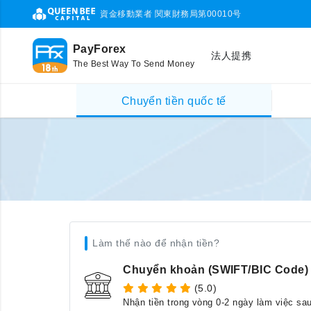
資金移動業者 関東財務局第00010号
PayForex
法人提携
The Best Way To Send Money
Chuyển tiền quốc tế
Làm thế nào để nhận tiền?
Chuyển khoản (SWIFT/BIC Code)
(5.0)
Nhận tiền trong vòng 0-2 ngày làm việc sa