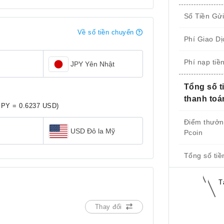
Số Tiền Gử
Về số tiền chuyển
Phí Giao Dị
Phí nạp tiề
JPY Yên Nhật
Tổng số t
thanh toá
JPY = 0.6237 USD)
Điểm thưở
USD Đô la Mỹ
Pcoin
Tổng số tiề
T
Thay đổi