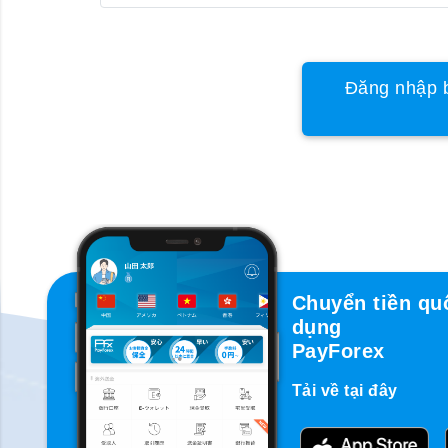
Đăng nhập b
Chuyển tiền qu
dụng
PayForex
Tải về tại đây