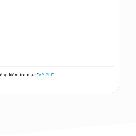
lòng kiểm tra mục "
Về Phí
".