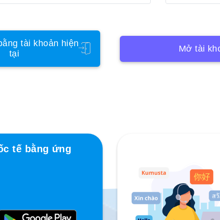
ằng tài khoản hiện
Mở tài kh
tại
ốc tế bằng ứng