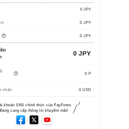
i
0
JPY
ch
0 JPY
n
0 JPY
iền
0 JPY
n
ng
0 P
n nhận
0
USD
ài khoản SNS chính thức của PayForex
Đang cung cấp thông tin khuyếm mãi!