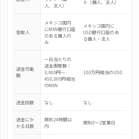
ト（個⼈、法⼈）
⼈、法⼈）
メキシコ国内
メキシコ国内に
にMXN銀行口座
受取人
USD銀行口座のあ
のある個人の
る個人・法人
み
一日当たりの
送金限度額：
送金可能
3,000円～
100万円相当のUSD
額
450,000円相当
のMXN
送金回数
なし
なし
送金にか
原則24時間以
原則0〜2営業日
かる日数
内