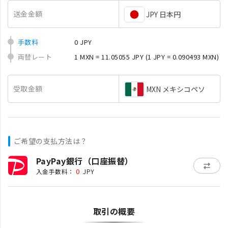
送金金額
JPY 日本円
手数料
0 JPY
両替レート
1 MXN = 11.05055 JPY
(1 JPY = 0.090493 MXN)
受取金額
MXN メキシコペソ
ご希望の支払方法は？
PayPay銀行（口座振替）
0
入金手数料：
JPY
取引の概要