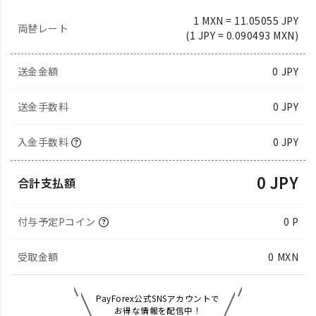
1 MXN = 11.05055 JPY
両替レート
(1 JPY = 0.090493 MXN)
送金金額
0
JPY
送金手数料
0 JPY
入金手数料
0 JPY
0 JPY
合計支払額
付与予定Pコイン
0 P
受取金額
0
MXN
PayForex公式SNSアカウントで
お得な情報を配信中！