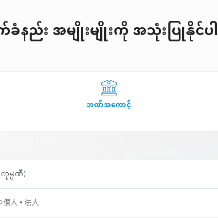
ခံနည်း အမျိုးမျိုးကို အသုံးပြုနိုင
ဘဏ်အကောင့်
ကုမ္ပဏီ)
もつ個人・法人