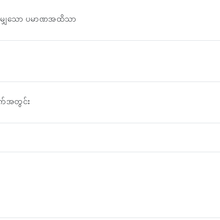
်ညီမျှသော ပမာဏအထိသာ
 ရက်အတွင်း