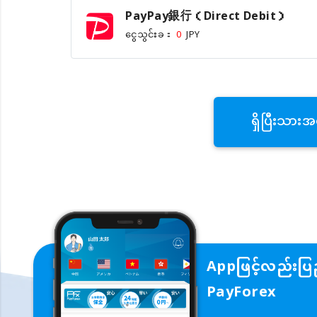
PayPay銀行（Direct Debit）
ငွေသွင်းခ：
0
JPY
ရှိပြီးသားအ
Appဖြင့်လည်းပြည
PayForex