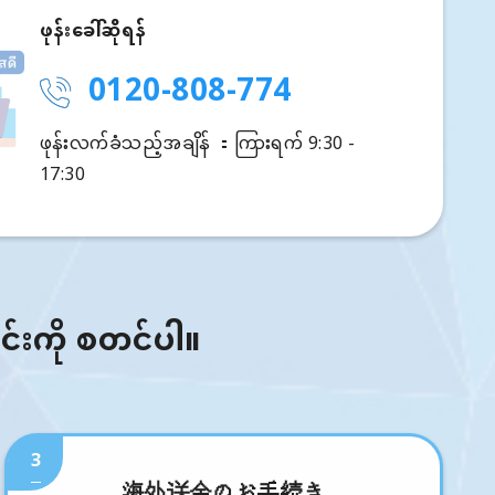
ဖုန်းခေါ်ဆိုရန်
0120-808-774
ဖုန်းလက်ခံသည့်အချိန် ：ကြားရက် 9:30 -
17:30
ြင်းကို စတင်ပါ။
3