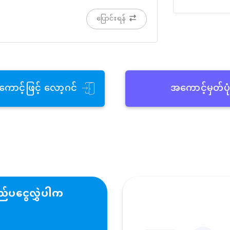
ပြောင်းရန်
ကောင့်ဖြင့် လော့ဂင်
အကောင့်မှတ်ပု
်ပငွေလွှဲပါက