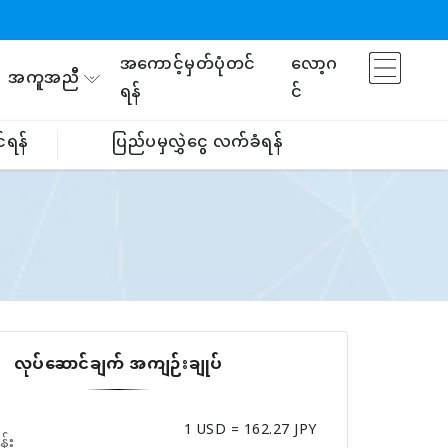
အကောင့်မှတ်ပုံတင်
လော့ဂ
အကူအညီ
ရန်
င်
်ရန်
ပြည်ပမှလွှဲငွေ လက်ခံရန်
လုပ်ဆောင်ချက် အကျဉ်းချုပ်
1 USD = 162.27 JPY
န်း