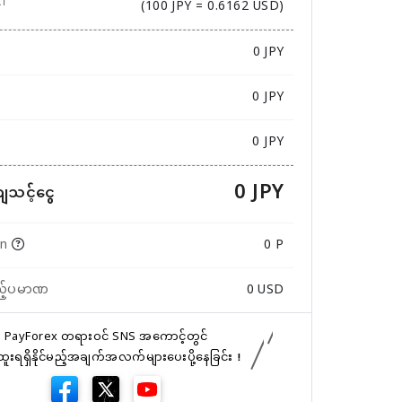
(100 JPY = 0.6162 USD)
ဏ
0
JPY
0 JPY
0 JPY
0 JPY
ကျသင့်ငွေ
in
0 P
ည့်ပမာဏ
0
USD
PayForex တရားဝင် SNS အကောင့်တွင်
်ထူးရရှိနိုင်မည့်အချက်အလက်များပေးပို့နေခြင်း！