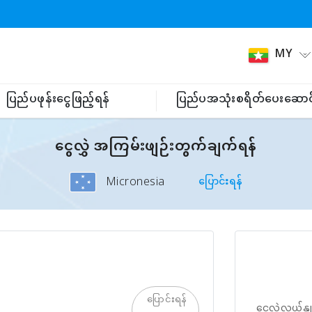
MY
ပြည်ပဖုန်းငွေဖြည့်ရန်
ပြည်ပအသုံးစရိတ်ပေးဆောင
ငွေလွှဲ အကြမ်းဖျဉ်းတွက်ချက်ရန်
Micronesia
ပြောင်းရန်
ပြောင်းရန်
ငွေလဲလှယ်နှု