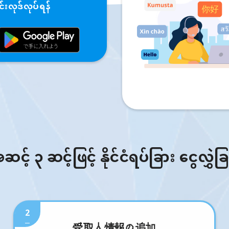
းလုဒ်လုပ်ရန်
် ၃ ဆင့်ဖြင့် နိုင်ငံရပ်ခြား ငွေလွှဲခ
2