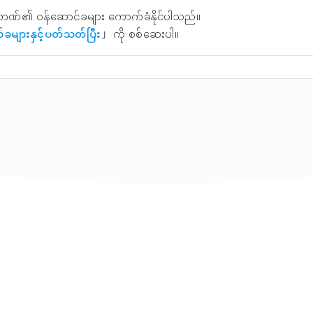
ဘဏ်၏ ဝန်ဆောင်ခများ ကောက်ခံနိုင်ပါသည်။
်ခများနှင့်ပတ်သတ်ပြီး
」 ကို စစ်ဆေးပါ။