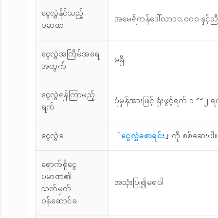
ငွေလွှဲနိုင်သည့်
အမေရိကန်ဒေါ်လာ၁၀,၀၀၀ နှင့
ပမာဏ
ငွေလွှဲအကြိမ်အ‌ရေ
မရှိ
အတွက်
ငွေလွှဲရန်ကြာမည့်
ပုံမှန်အားဖြင့် ရုံးဖွင့်ရက် ၁ ～၂
ရက်
ငွေလွှဲခ
「
ငွေလွှဲခစာရင်း
」ကို စစ်ဆေးပါ။
ရောက်ရှိငွေ
ပမာဏ၏
အသုံးပြု၍မရပါ
သတ်မှတ်
ဝန်ဆောင်ခ