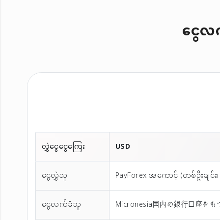
ငွေလက်
လွှဲငွေငွေကြေး
USD
ငွေလွှဲသူ
PayForex အကောင့် (တစ်ဦးချင်း၊ 
ငွေလက်ခံသူ
Micronesia国内の銀行口座を