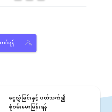
ံတင်ရန်
ငွေလွှဲခြင်းနှင့် ပတ်သက်၍
စုံစမ်းမေးမြန်းရန်