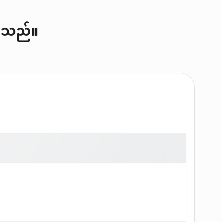
်ပါသည်။