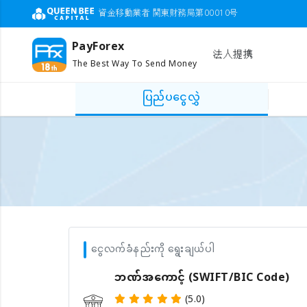
資金移動業者 関東財務局第00010号
PayForex
法人提携
The Best Way To Send Money
ပြည်ပငွေလွှဲ
ငွေလက်ခံနည်းကို ရွေးချယ်ပါ
ဘဏ်အကောင့် (SWIFT/BIC Code)
(5.0)