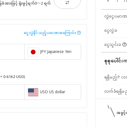
ားဖြင့် ရုံးဖွင့်ရက်0〜2 ရက်
လွှဲငွေပမာ
ငွေလွှဲခ
ငွေလွှဲနိုင်သည့်ပမာဏအကြောင်း
ငွေသွင်းခ
JPY Japanese Yen
စုစုပေါင်း
 = 0.6162 USD)
ရရှိမည့်P co
လက်ခံရရှိမ
USD US dollar
အခွင့