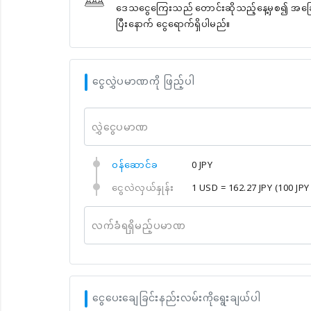
ဒေသငွေကြေးသည် တောင်းဆိုသည့်နေ့မှစ၍ အခြေခံအ
ပြီးနောက် ငွေရောက်ရှိပါမည်။
ငွေလွှဲပမာဏကို ဖြည့်ပါ
လွှဲငွေပမာဏ
၀န်ဆောင်ခ
0 JPY
ငွေလဲလှယ်နှုန်း
1 USD = 162.27 JPY
(100 JPY
လက်ခံရရှိမည့်ပမာဏ
ငွေပေးချေခြင်းနည်းလမ်းကိုရွေးချယ်ပါ