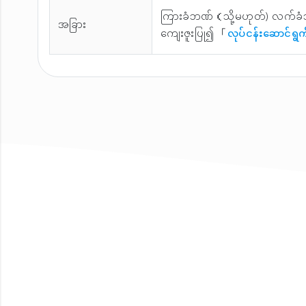
ကြားခံဘဏ်（သို့မဟုတ်) လက်ခံ
အခြား
ကျေးဇူးပြု၍ 「
လုပ်ငန်းဆောင်ရွက