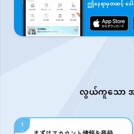
ဤနေရာမှတဆင့် ဒေါင်
လွယ်ကူသော အဆင့
1