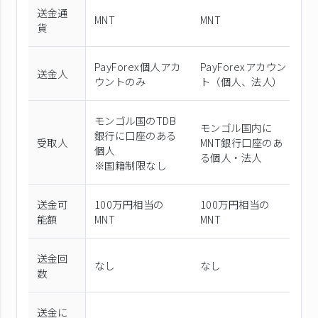
送金通
MNT
MNT
U
貨
PayForex個⼈アカ
PayForexアカウン
P
送金人
ウントのみ
ト（個⼈、法⼈）
ト
モンゴル国のTDB
モンゴル国内に
モ
銀行に口座のある
受取人
MNT銀行口座のあ
行
個人
る個人・法人
人
※国籍制限なし
送金可
100万円相当の
100万円相当の
1
能額
MNT
MNT
U
送金回
なし
なし
な
数
送金に