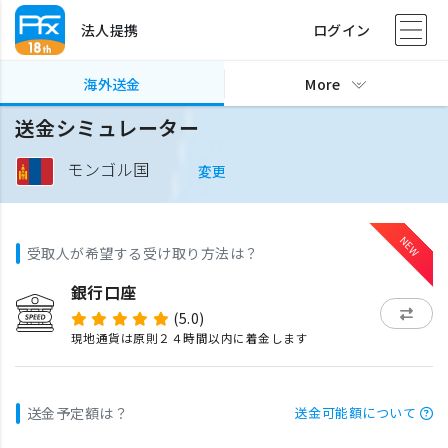
法人提携
ログイン
海外送金
More
送金シミュレーター
モンゴル国
変更
受取人が希望する受け取り方法は？
銀行口座
(5.0)
現地通貨は原則２４時間以内に着金します
送金予定額は？
送金可能額について