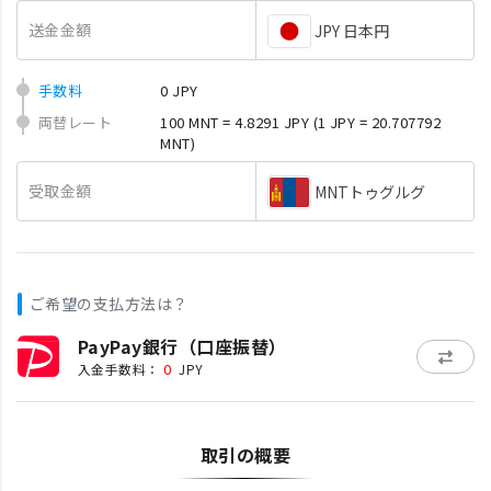
送金金額
JPY 日本円
手数料
0 JPY
両替レート
100 MNT = 4.8291 JPY
(1 JPY = 20.707792
MNT)
受取金額
MNTトゥグルグ
ご希望の支払方法は？
PayPay銀行（口座振替）
0
入金手数料：
JPY
取引の概要