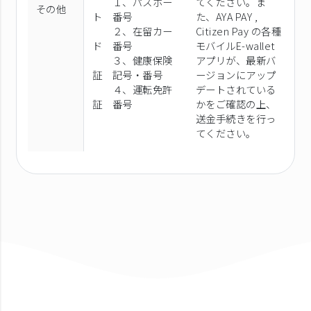
１、パスポー
てください。ま
その他
場
ト 番号
た、AYA PAY ,
「
２、在留カー
Citizen Pay の各種
い
ド 番号
モバイルE-wallet
だ
３、健康保険
アプリが、最新バ
証 記号・番号
ージョンにアップ
４、運転免許
デートされている
証 番号
かをご確認の上、
送金手続きを行っ
てください。