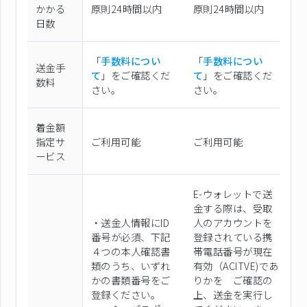
かかる
原則24時間以内
原則24時間以内
原
日数
「
手数料につい
「
手数料につい
「
送金手
て
」をご確認くだ
て
」をご確認くだ
て
数料
さい。
さい。
さ
着金額
指定サ
ご利用可能
ご利用可能
ご
ービス
E-ウォレットで送
金する際は、受取
・送金人情報にID
人のアカウントを
番号が必須、下記
登録されている携
４つの本人確認書
帯電話番号が現在
類のうち、いずれ
有効（ACITVE)であ
関
かの書類番号をご
りかを ご確認の
行
登録ください。
上、送金を実行し
手